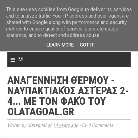
ΤΕΛΕΥΤΑΙΑ ΝΕΑ
»
Παναιτωλικός: Τα εισιτήρια με ΠΑΟΚ
»
Super League: Οι διαιτ
This site uses cookies from Google to deliver its services
and to analyze traffic. Your IP address and user-agent are
shared with Google along with performance and security
metrics to ensure quality of service, generate usage
statistics, and to detect and address abuse.
LEARN MORE
GOT IT
≡
M
e
ΑΝΑΓΈΝΝΗΣΗ ΘΈΡΜΟΥ -
n
ΝΑΥΠΑΚΤΙΑΚΌΣ ΑΣΤΈΡΑΣ 2-
u
4... ΜΕ ΤΟΝ ΦΑΚΌ ΤΟΥ
OLATAGOAL.GR
Writen by olatagoal.gr
10 years ago
-
0 Comments