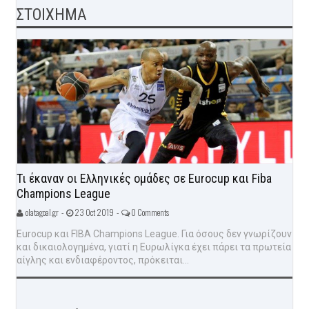
ΣΤΟΙΧΗΜΑ
Τι έκαναν οι Ελληνικές ομάδες σε Eurocup και Fiba
Champions League
olatagoal.gr -
23 Oct 2019 -
0 Comments
Eurocup και FIBA Champions League. Για όσους δεν γνωρίζουν
και δικαιολογημένα, γιατί η Ευρωλίγκα έχει πάρει τα πρωτεία
αίγλης και ενδιαφέροντος, πρόκειται...