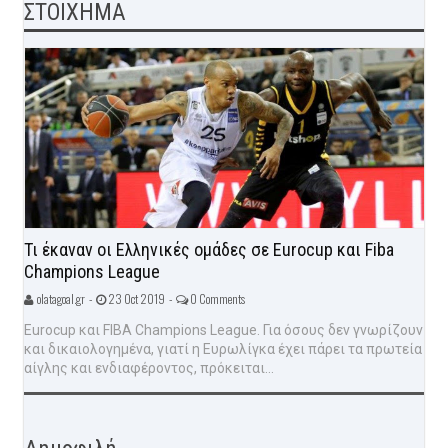
ΣΤΟΙΧΗΜΑ
Τι έκαναν οι Ελληνικές ομάδες σε Eurocup και Fiba
Champions League
olatagoal.gr -
23 Oct 2019 -
0 Comments
Eurocup και FIBA Champions League. Για όσους δεν γνωρίζουν
και δικαιολογημένα, γιατί η Ευρωλίγκα έχει πάρει τα πρωτεία
αίγλης και ενδιαφέροντος, πρόκειται...