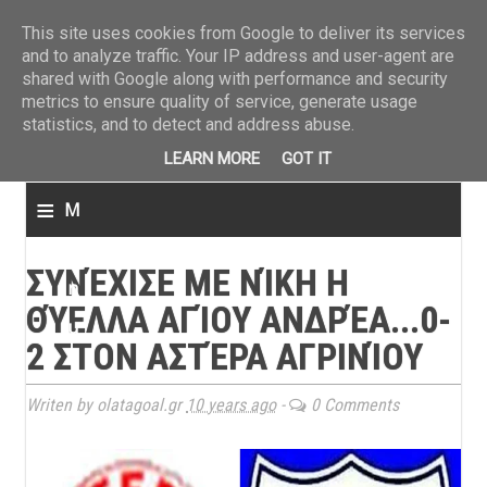
ΤΕΛΕΥΤΑΙΑ ΝΕΑ
»
Παναιτωλικός: Τα εισιτήρια με ΠΑΟΚ
»
Super League: Οι διαιτ
This site uses cookies from Google to deliver its services
and to analyze traffic. Your IP address and user-agent are
shared with Google along with performance and security
metrics to ensure quality of service, generate usage
statistics, and to detect and address abuse.
LEARN MORE
GOT IT
≡
M
e
ΣΥΝΈΧΙΣΕ ΜΕ ΝΊΚΗ Η
n
ΘΎΕΛΛΑ ΑΓΊΟΥ ΑΝΔΡΈΑ...0-
u
2 ΣΤΟΝ ΑΣΤΈΡΑ ΑΓΡΙΝΊΟΥ
Writen by olatagoal.gr
10 years ago
-
0 Comments