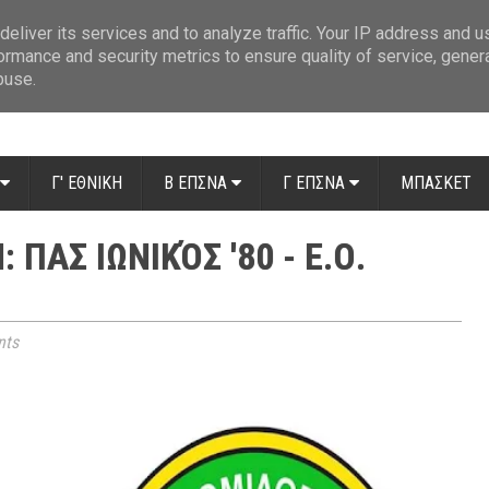
ue: Οι διαιτητές της 14ης αγωνιστικής
»
Β' Αιτ/νίας - 7η αγωνιστική: Απ
eliver its services and to analyze traffic. Your IP address and 
ormance and security metrics to ensure quality of service, gene
buse.
Γ' ΕΘΝΙΚΗ
Β ΕΠΣΝΑ
Γ ΕΠΣΝΑ
ΜΠΑΣΚΕΤ
 ΠΑΣ ΙΩΝΙΚΌΣ '80 - Ε.Ο.
ts