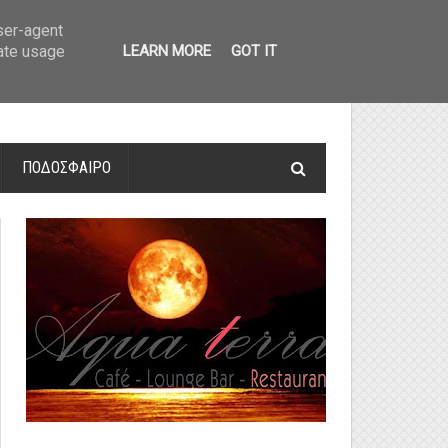
οτελέσματα και βαθμολογία
»
Α' Αιτ/νίας - 7η αγωνιστική: Αποτελέσματα 
user-agent
rate usage
LEARN MORE
GOT IT
ΠΟΔΟΣΦΑΙΡΟ