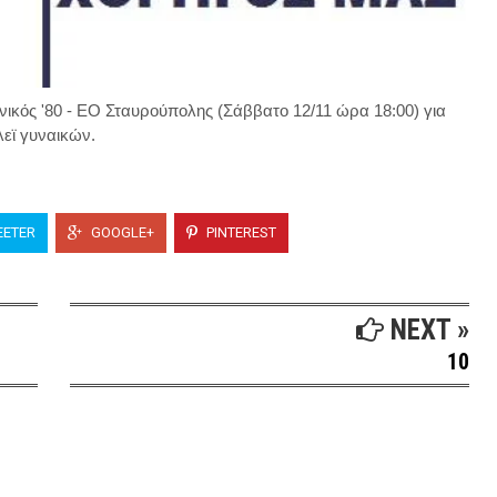
ικός '80 - ΕΟ Σταυρούπολης (Σάββατο 12/11 ώρα 18:00) για
λεϊ γυναικών.
ETER
GOOGLE+
PINTEREST
NEXT »
10