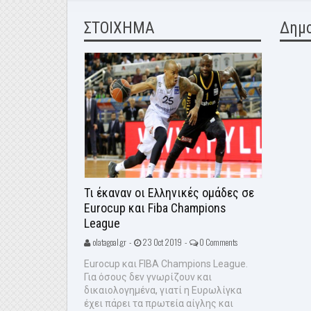
ΣΤΟΙΧΗΜΑ
Δημ
Τι έκαναν οι Ελληνικές ομάδες σε
Eurocup και Fiba Champions
League
olatagoal.gr -
23 Oct 2019 -
0 Comments
Eurocup και FIBA Champions League.
Για όσους δεν γνωρίζουν και
δικαιολογημένα, γιατί η Ευρωλίγκα
έχει πάρει τα πρωτεία αίγλης και