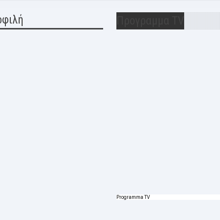
οφιλή
Προγραμμα TV
Programma TV