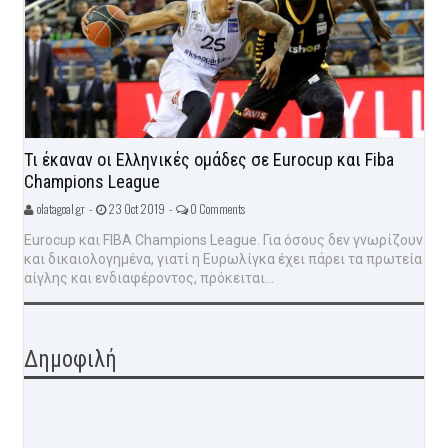
Τι έκαναν οι Ελληνικές ομάδες σε Eurocup και Fiba
Champions League
olatagoal.gr -
23 Oct 2019 -
0 Comments
Eurocup και FIBA Champions League. Για όσους δεν γνωρίζουν
και δικαιολογημένα, γιατί η Ευρωλίγκα έχει πάρει τα πρωτεία
αίγλης και ενδιαφέροντος, πρόκειται...
Δημοφιλή