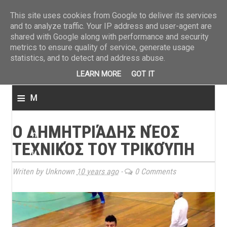
ΤΕΛΕΥΤΑΙΑ ΝΕΑ
»
Παναιτωλικός: Τα εισιτήρια με ΠΑΟΚ
»
Super League: Οι διαιτ
This site uses cookies from Google to deliver its services
and to analyze traffic. Your IP address and user-agent are
shared with Google along with performance and security
metrics to ensure quality of service, generate usage
statistics, and to detect and address abuse.
LEARN MORE
GOT IT
≡
M
e
Ο ΔΗΜΗΤΡΙΆΔΗΣ ΝΈΟΣ
n
ΤΕΧΝΙΚΌΣ ΤΟΥ ΤΡΙΚΟΎΠΗ
u
Writen by Unknown
10 years ago
-
0 Comments