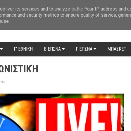
ue: Οι διαιτητές της 14ης αγωνιστικής
»
Β' Αιτ/νίας - 7η αγωνιστική: Απ
eliver its services and to analyze traffic. Your IP address and 
ormance and security metrics to ensure quality of service, gene
buse.
Γ' ΕΘΝΙΚΗ
Β ΕΠΣΝΑ
Γ ΕΠΣΝΑ
ΜΠΑΣΚΕΤ
ΓΩΝΙΣΤΙΚΉ
ts