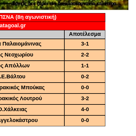
ΕΠΣ
ΝΑ (8η αγωνιστική)
atagoal.gr
Αποτέλεσμα
α Παλαιομάνινας
3-1
ος Νεοχωρίου
2-2
ιος Απόλλων
1-1
.Ε.Βάλτου
0-2
ρακικός Μπούκας
0-0
ρακικός Λουτρού
3-2
Ο.Χάλκειας
4-0
 Αγγελοκάστρου
0-0