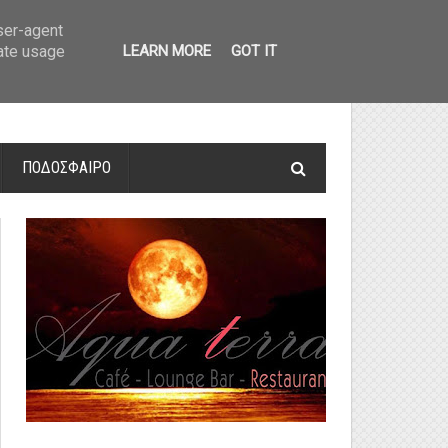
οτελέσματα και βαθμολογία
»
Α' Αιτ/νίας - 7η αγωνιστική: Αποτελέσματα 
user-agent
rate usage
LEARN MORE
GOT IT
ΠΟΔΟΣΦΑΙΡΟ