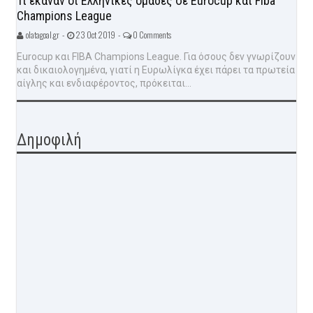
Τι έκαναν οι Ελληνικές ομάδες σε Eurocup και Fiba
Champions League
olatagoal.gr -
23 Oct 2019 -
0 Comments
Eurocup και FIBA Champions League. Για όσους δεν γνωρίζουν
και δικαιολογημένα, γιατί η Ευρωλίγκα έχει πάρει τα πρωτεία
αίγλης και ενδιαφέροντος, πρόκειται...
Δημοφιλή