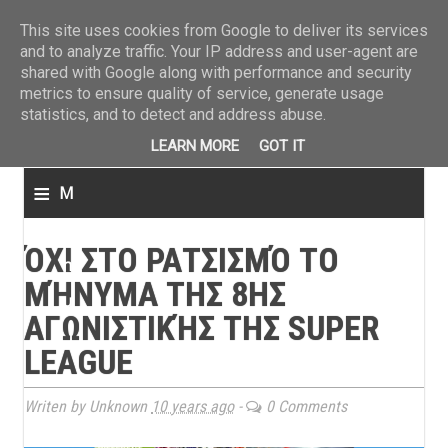
ΤΕΛΕΥΤΑΙΑ ΝΕΑ
»
Παναιτωλικός: Τα εισιτήρια με ΠΑΟΚ
»
Super League: Οι διαιτ
This site uses cookies from Google to deliver its services
and to analyze traffic. Your IP address and user-agent are
shared with Google along with performance and security
metrics to ensure quality of service, generate usage
statistics, and to detect and address abuse.
LEARN MORE
GOT IT
≡
M
e
ΌΧΙ ΣΤΟ ΡΑΤΣΙΣΜΌ ΤΟ
n
ΜΉΝΥΜΑ ΤΗΣ 8ΗΣ
u
ΑΓΩΝΙΣΤΙΚΉΣ ΤΗΣ SUPER
LEAGUE
Writen by Unknown
10 years ago
-
0 Comments