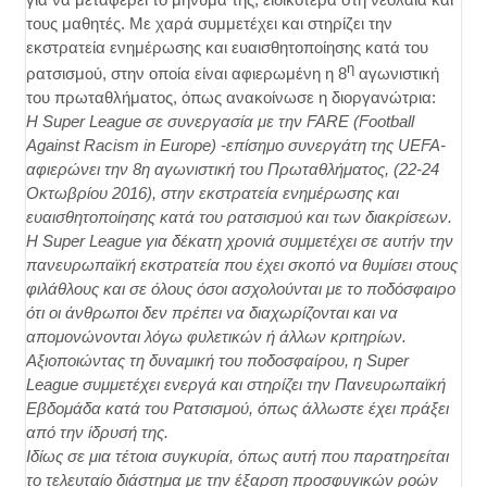
τους μαθητές. Με χαρά συμμετέχει και στηρίζει την
εκστρατεία ενημέρωσης και ευαισθητοποίησης κατά του
η
ρατσισμού, στην οποία είναι αφιερωμένη η 8
αγωνιστική
του πρωταθλήματος, όπως ανακοίνωσε η διοργανώτρια:
Η Super League σε συνεργασία με την FARE (Football
Against Racism in Europe) -επίσημο συνεργάτη της UEFA-
αφιερώνει την 8η αγωνιστική του Πρωταθλήματος, (22-24
Οκτωβρίου 2016), στην εκστρατεία ενημέρωσης και
ευαισθητοποίησης κατά του ρατσισμού και των διακρίσεων.
H Super League για δέκατη χρονιά συμμετέχει σε αυτήν την
πανευρωπαϊκή εκστρατεία που έχει σκοπό να θυμίσει στους
φιλάθλους και σε όλους όσοι ασχολούνται με το ποδόσφαιρο
ότι οι άνθρωποι δεν πρέπει να διαχωρίζονται και να
απομονώνονται λόγω φυλετικών ή άλλων κριτηρίων.
Αξιοποιώντας τη δυναμική του ποδοσφαίρου, η Super
League συμμετέχει ενεργά και στηρίζει την Πανευρωπαϊκή
Εβδομάδα κατά του Ρατσισμού, όπως άλλωστε έχει πράξει
από την ίδρυσή της.
Ιδίως σε μια τέτοια συγκυρία, όπως αυτή που παρατηρείται
το τελευταίο διάστημα με την έξαρση προσφυγικών ροών