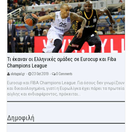
Τι έκαναν οι Ελληνικές ομάδες σε Eurocup και Fiba
Champions League
olatagoal.gr -
23 Oct 2019 -
0 Comments
Eurocup και FIBA Champions League. Για όσους δεν γνωρίζουν
και δικαιολογημένα, γιατί η Ευρωλίγκα έχει πάρει τα πρωτεία
αίγλης και ενδιαφέροντος, πρόκειται...
Δημοφιλή