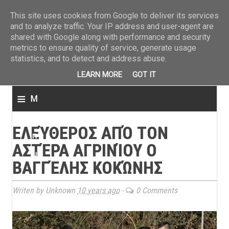
ΤΕΛΕΥΤΑΙΑ ΝΕΑ
»
Παναιτωλικός: Τα εισιτήρια με ΠΑΟΚ
»
Super League: Οι διαιτ
This site uses cookies from Google to deliver its services
and to analyze traffic. Your IP address and user-agent are
shared with Google along with performance and security
metrics to ensure quality of service, generate usage
statistics, and to detect and address abuse.
LEARN MORE
GOT IT
≡
M
e
ΕΛΕΎΘΕΡΟΣ ΑΠΌ ΤΟΝ
n
ΑΣΤΈΡΑ ΑΓΡΙΝΊΟΥ Ο
u
ΒΑΓΓΈΛΗΣ ΚΟΚΏΝΗΣ
Writen by Unknown
10 years ago
-
0 Comments