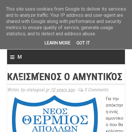
ΤΕΛΕΥΤΑΙΑ ΝΕΑ
»
Παναιτωλικός: Τα εισιτήρια με ΠΑΟΚ
»
Super League: Οι διαιτ
This site uses cookies from Google to deliver its services
and to analyze traffic. Your IP address and user-agent are
shared with Google along with performance and security
metrics to ensure quality of service, generate usage
statistics, and to detect and address abuse.
LEARN MORE
GOT IT
≡
M
e
ΚΛΕΙΣΜΈΝΟΣ Ο ΑΜΥΝΤΙΚΌΣ
n
u
Writen by olatagoal.gr
10 years ago
-
0 Comments
Για την
απόκτησ
η ενός
αμυντικο
ύ που θα
καλύπτει