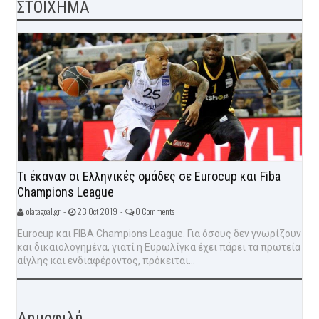
ΣΤΟΙΧΗΜΑ
Τι έκαναν οι Ελληνικές ομάδες σε Eurocup και Fiba
Champions League
olatagoal.gr -
23 Oct 2019 -
0 Comments
Eurocup και FIBA Champions League. Για όσους δεν γνωρίζουν
και δικαιολογημένα, γιατί η Ευρωλίγκα έχει πάρει τα πρωτεία
αίγλης και ενδιαφέροντος, πρόκειται...
Δημοφιλή