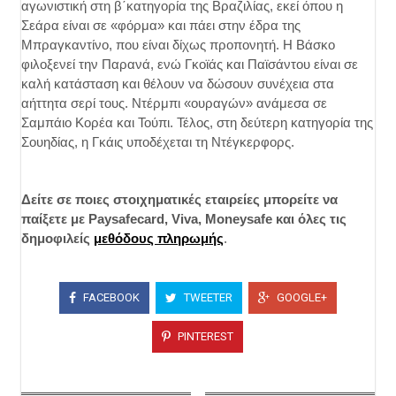
αγωνιστική στη β΄κατηγορία της Βραζιλίας, εκεί όπου η
Σεάρα είναι σε «φόρμα» και πάει στην έδρα της
Μπραγκαντίνο, που είναι δίχως προπονητή. Η Βάσκο
φιλοξενεί την Παρανά, ενώ Γκοϊάς και Παϊσάντου είναι σε
καλή κατάσταση και θέλουν να δώσουν συνέχεια στα
αήττητα σερί τους. Ντέρμπι «ουραγών» ανάμεσα σε
Σαμπάιο Κορέα και Τούπι. Τέλος, στη δεύτερη κατηγορία της
Σουηδίας, η Γκάις υποδέχεται τη Ντέγκερφορς.
Δείτε σε ποιες στοιχηματικές εταιρείες μπορείτε να
παίξετε με
Paysafecard
,
Viva
,
Moneysafe
και όλες τις
δημοφιλείς
μεθόδους πληρωμής
.
FACEBOOK
TWEETER
GOOGLE+
PINTEREST