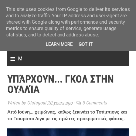
ΤΕΛΕΥΤΑΙΑ ΝΕΑ
»
Παναιτωλικός: Τα εισιτήρια με ΠΑΟΚ
»
Super League: Οι διαιτ
This site uses cookies from Google to deliver its services
and to analyze traffic. Your IP address and user-agent are
shared with Google along with performance and security
metrics to ensure quality of service, generate usage
statistics, and to detect and address abuse.
LEARN MORE
GOT IT
≡
M
e
ΥΠΆΡΧΟΥΝ... ΓΚΟΛ ΣΤΗΝ
n
ΟΥΑΛΊΑ
u
Writen by Olatagoal
10 years ago
-
0 Comments
Από Ιούνη... χειμώνας, καθως ξεκινάει το Τσάμπιονς και
το Γιουρόπα Λιγκ με τις πρώτες προκριματικές φάσεις.