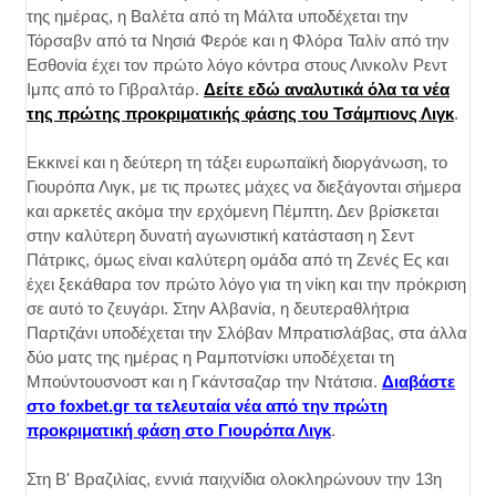
της ημέρας, η Βαλέτα από τη Μάλτα υποδέχεται την
Τόρσαβν από τα Νησιά Φερόε και η Φλόρα Ταλίν από την
Εσθονία έχει τον πρώτο λόγο κόντρα στους Λινκολν Ρεντ
Ιμπς από το Γιβραλτάρ.
Δείτε εδώ αναλυτικά όλα τα νέα
της πρώτης προκριματικής φάσης του Τσάμπιονς Λιγκ
.
Εκκινεί και η δεύτερη τη τάξει ευρωπαϊκή διοργάνωση, το
Γιουρόπα Λιγκ, με τις πρωτες μάχες να διεξάγονται σήμερα
και αρκετές ακόμα την ερχόμενη Πέμπτη. Δεν βρίσκεται
στην καλύτερη δυνατή αγωνιστική κατάσταση η Σεντ
Πάτρικς, όμως είναι καλύτερη ομάδα από τη Ζενές Ες και
έχει ξεκάθαρα τον πρώτο λόγο για τη νίκη και την πρόκριση
σε αυτό το ζευγάρι. Στην Αλβανία, η δευτεραθλήτρια
Παρτιζάνι υποδέχεται την Σλόβαν Μπρατισλάβας, στα άλλα
δύο ματς της ημέρας η Ραμποτνίσκι υποδέχεται τη
Μπούντουσνοστ και η Γκάντσαζαρ την Ντάτσια.
Διαβάστε
στο
foxbet
.
gr
τα τελευταία νέα από την πρώτη
προκριματική φάση στο Γιουρόπα Λιγκ
.
Στη Β' Βραζιλίας, εννιά παιχνίδια ολοκληρώνουν την 13η