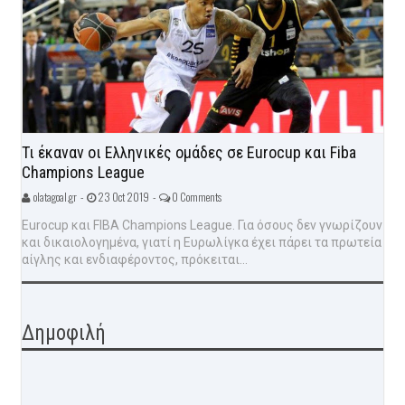
Τι έκαναν οι Ελληνικές ομάδες σε Eurocup και Fiba
Champions League
olatagoal.gr -
23 Oct 2019 -
0 Comments
Eurocup και FIBA Champions League. Για όσους δεν γνωρίζουν
και δικαιολογημένα, γιατί η Ευρωλίγκα έχει πάρει τα πρωτεία
αίγλης και ενδιαφέροντος, πρόκειται...
Δημοφιλή