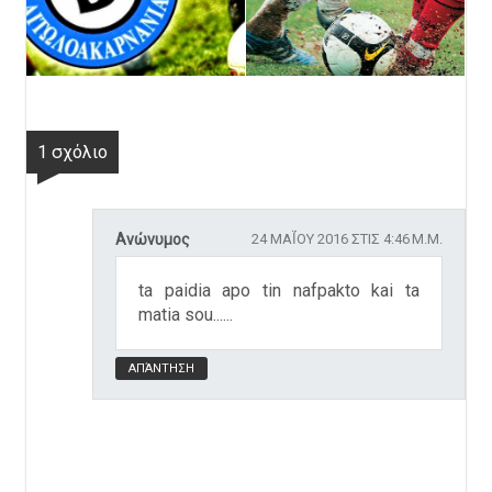
1 σχόλιο
Ανώνυμος
24 ΜΑΪ́ΟΥ 2016 ΣΤΙΣ 4:46 Μ.Μ.
ta paidia apo tin nafpakto kai ta
matia sou......
ΑΠΆΝΤΗΣΗ