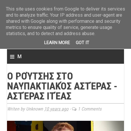
ΤΕΛΕΥΤΑΙΑ ΝΕΑ
»
Παναιτωλικός: Τα εισιτήρια με ΠΑΟΚ
»
Super League: Οι διαιτ
This site uses cookies from Google to deliver its services
and to analyze traffic. Your IP address and user-agent are
shared with Google along with performance and security
metrics to ensure quality of service, generate usage
statistics, and to detect and address abuse.
LEARN MORE
GOT IT
≡
M
e
Ο ΡΟΎΤΣΗΣ ΣΤΟ
n
ΝΑΥΠΑΚΤΙΑΚΌΣ ΑΣΤΈΡΑΣ -
u
ΑΣΤΈΡΑΣ ΙΤΈΑΣ
Writen by Unknown
10 years ago
-
1 Comments