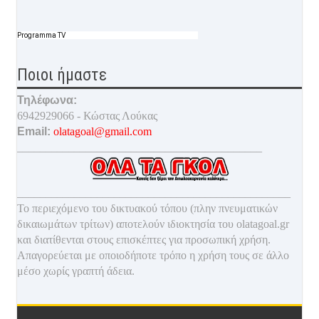
Programma TV
Ποιοι ήμαστε
Τηλέφωνα:
6942929066 - Κώστας Λούκας
Email:
olatagoal@gmail.com
___________________________________________
________________________________________________
Το περιεχόμενο του δικτυακού τόπου (πλην πνευματικών
δικαιωμάτων τρίτων) αποτελούν ιδιοκτησία του olatagoal.gr
και διατίθενται στους επισκέπτες για προσωπική χρήση.
Απαγορεύεται με οποιοδ
ήποτε τρόπο η χρήση τους σε άλλο
μέσο χωρίς γραπτή άδεια.