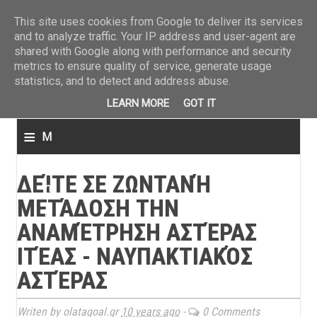
ΤΕΛΕΥΤΑΙΑ ΝΕΑ
»
Παναιτωλικός: Τα εισιτήρια με ΠΑΟΚ
»
Super League: Οι διαιτ
This site uses cookies from Google to deliver its services
and to analyze traffic. Your IP address and user-agent are
shared with Google along with performance and security
metrics to ensure quality of service, generate usage
statistics, and to detect and address abuse.
LEARN MORE
GOT IT
≡
M
e
ΔΕΊΤΕ ΣΕ ΖΩΝΤΑΝΉ
n
ΜΕΤΆΔΟΣΗ ΤΗΝ
u
ΑΝΑΜΈΤΡΗΣΗ ΑΣΤΈΡΑΣ
ΙΤΈΑΣ - ΝΑΥΠΑΚΤΙΑΚΌΣ
ΑΣΤΈΡΑΣ
Writen by olatagoal.gr
10 years ago
-
0 Comments