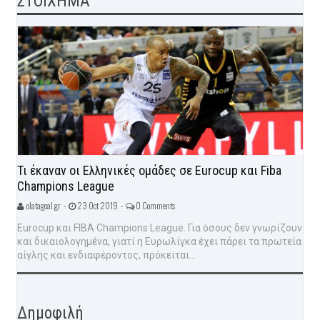
ΣΤΟΙΧΗΜΑ
Τι έκαναν οι Ελληνικές ομάδες σε Eurocup και Fiba
Champions League
olatagoal.gr -
23 Oct 2019 -
0 Comments
Eurocup και FIBA Champions League. Για όσους δεν γνωρίζουν
και δικαιολογημένα, γιατί η Ευρωλίγκα έχει πάρει τα πρωτεία
αίγλης και ενδιαφέροντος, πρόκειται...
Δημοφιλή