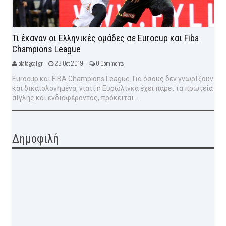
Τι έκαναν οι Ελληνικές ομάδες σε Eurocup και Fiba
Champions League
olatagoal.gr -
23 Oct 2019 -
0 Comments
Eurocup και FIBA Champions League. Για όσους δεν γνωρίζουν
και δικαιολογημένα, γιατί η Ευρωλίγκα έχει πάρει τα πρωτεία
αίγλης και ενδιαφέροντος, πρόκειται...
Δημοφιλή