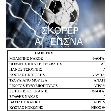
ΠΑΙΚΤΗΣ
Ο
ΜΠΑΜΠΗΣ ΝΑΚΟΣ
ΦΛΟΓΑ Π
ΘΟΔΩΡΗΣ ΚΑΛΑΒΡΟΥΖΙΩΤΗΣ
Α.Ο.
ΠΑΝΟΣ ΤΣΙΟΥΝΗΣ
ΑΜΦ
ΚΩΣΤΑΣ ΠΙΣΤΙΟΛΗΣ
ΝΑΥΠΑΚΤΙ
ΤΖΟΥΛΙΑΝΟ ΜΟΥΤΣΑ
ΑΝΑΓΕΝΝ
ΓΙΩΡΓΟΣ ΕΥΘΥΜΙΟΠΟΥΛΟΣ
ΑΤΡΟΜΗΤ
ΣΩΤΗΡΗΣ ΚΟΚΚΑΛΗΣ
ΦΛΟΓΑ Π
ΣΤΑΘΗΣ ΝΑΚΑΣ
ΑΜΦ
ΒΑΣΙΛΗΣ ΚΑΚΚΟΣ
ΑΤΡΟΜΗΤ
ΚΩΣΤΑΣ ΚΟΚΩΝΗΣ
ΝΕΟΣ ΘΕΡ