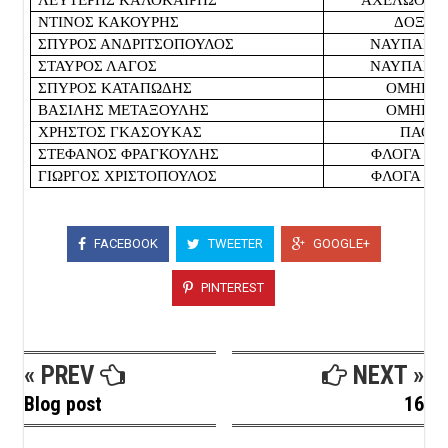
ΛΕΥΤΕΡΗΣ ΚΑΛΟΚΑΙΡΗΣ
ΑΧΕΛΩΟΣ 
ΝΤΙΝΟΣ ΚΑΚΟΥΡΗΣ
ΔΟΞΑ 
ΣΠΥΡΟΣ ΑΝΔΡΙΤΣΟΠΟΥΛΟΣ
ΝΑΥΠΑΚΤΙ
ΣΤΑΥΡΟΣ ΛΑΓΟΣ
ΝΑΥΠΑΚΤΙ
ΣΠΥΡΟΣ ΚΑΤΑΠΩΔΗΣ
ΟΜΗΡΟΣ
ΒΑΣΙΛΗΣ ΜΕΤΑΞΟΥΛΗΣ
ΟΜΗΡΟΣ
ΧΡΗΣΤΟΣ ΓΚΑΣΟΥΚΑΣ
ΠΑΟΚ
ΣΤΕΦΑΝΟΣ ΦΡΑΓΚΟΥΛΗΣ
ΦΛΟΓΑ Π
ΓΙΩΡΓΟΣ ΧΡΙΣΤΟΠΟΥΛΟΣ
ΦΛΟΓΑ Π
FACEBOOK
TWEETER
GOOGLE+
PINTEREST
« PREV
NEXT »
Blog post
16