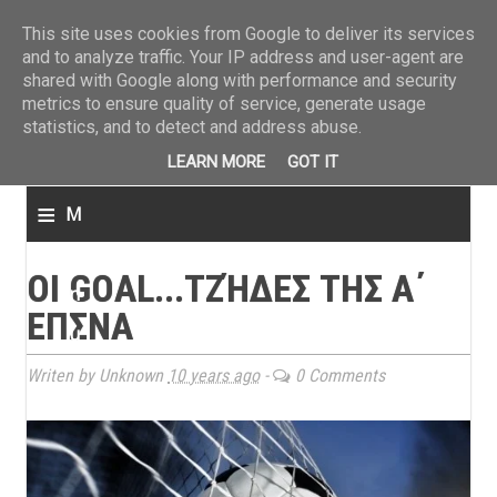
ΤΕΛΕΥΤΑΙΑ ΝΕΑ
»
Παναιτωλικός: Τα εισιτήρια με ΠΑΟΚ
»
Super League: Οι διαιτ
This site uses cookies from Google to deliver its services
and to analyze traffic. Your IP address and user-agent are
shared with Google along with performance and security
metrics to ensure quality of service, generate usage
statistics, and to detect and address abuse.
LEARN MORE
GOT IT
≡
M
e
ΟΙ GOAL...ΤΖΉΔΕΣ ΤΗΣ Α΄
n
ΕΠΣΝΑ
u
Writen by Unknown
10 years ago
-
0 Comments