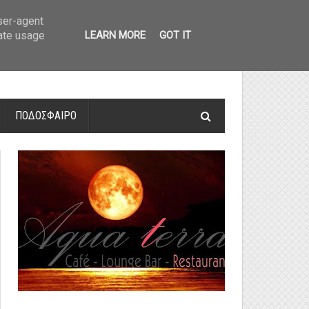
οτελέσματα και βαθμολογία
»
Α' Αιτ/νίας - 7η αγωνιστική: Αποτελέσματα 
user-agent
rate usage
LEARN MORE
GOT IT
ΠΟΔΟΣΦΑΙΡΟ