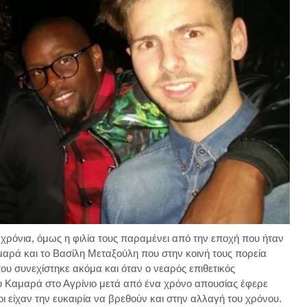
 χρόνια, όμως η φιλία τους παραμένει από την εποχή που ήταν
μαρά και το Βασίλη Μεταξούλη που στην κοινή τους πορεία
ου συνεχίστηκε ακόμα και όταν ο νεαρός επιθετικός
υ Καμαρά στο Αγρίνιο μετά από ένα χρόνο απουσίας έφερε
οι είχαν την ευκαιρία να βρεθούν και στην αλλαγή του χρόνου.