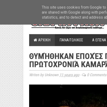
ΤΕΛΕΥΤΑΙΑ ΝΕΑ
»
Παναιτωλικός: Τα εισιτήρια με ΠΑΟΚ
»
Super Leag
This site uses cookies from Google to d
are shared with Google along with perf
statistics, and to detect and address a
ΑΡΧΙΚΗ
ΠΑΝΑΙΤΩΛΙΚΟΣ
Α ΕΠΣΝΑ
ΘΥΜΉΘΗΚΑΝ ΕΠΟΧΈΣ 
ΠΡΩΤΟΧΡΟΝΙΆ ΚΑΜΑΡΆ
Writen by Unknown
11 years ago
-
0 Comments