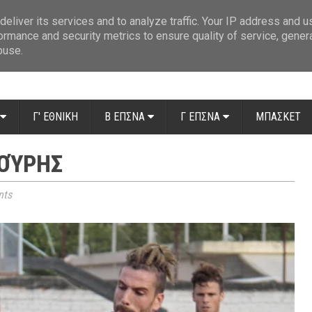
ue: Οι διαιτητές της 14ης αγωνιστικής
»
Β' Αιτ/νίας - 7η αγωνιστική: Απ
eliver its services and to analyze traffic. Your IP address and 
ormance and security metrics to ensure quality of service, gene
buse.
Γ' ΕΘΝΙΚΗ
Β ΕΠΣΝΑ
Γ ΕΠΣΝΑ
ΜΠΑΣΚΕΤ
ΟΎΡΗΣ
ts