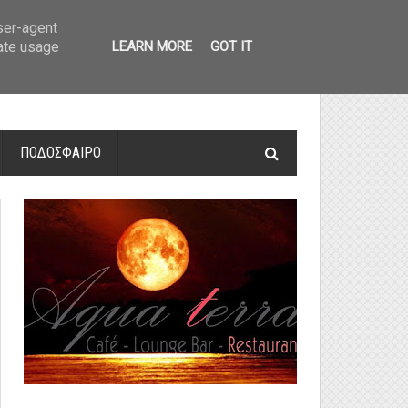
οτελέσματα και βαθμολογία
»
Α' Αιτ/νίας - 7η αγωνιστική: Αποτελέσματα 
user-agent
rate usage
LEARN MORE
GOT IT
ΠΟΔΟΣΦΑΙΡΟ