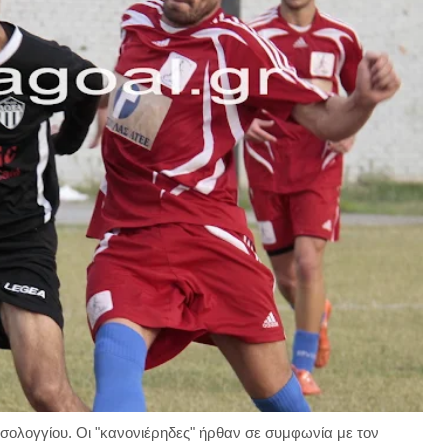
ολογγίου. Οι "κανονιέρηδες" ήρθαν σε συμφωνία με τον