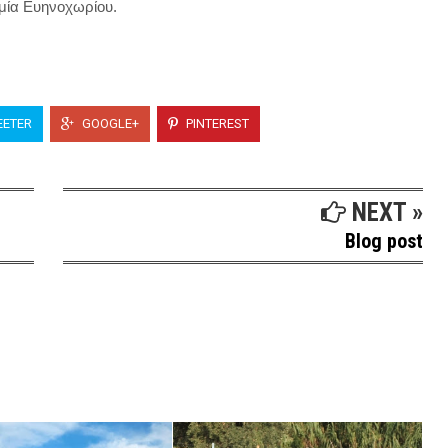
μία Ευηνοχωρίου.
ETER
GOOGLE+
PINTEREST
NEXT »
Blog post