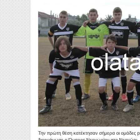
Την πρώτη θέση κατέκτησαν σήμερα οι ομάδες pro
διοργάνωσε ο Όμηρος Νεοχωρίου στο Νεοχώρι