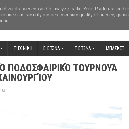
ue: Οι διαιτητές της 14ης αγωνιστικής
»
Β' Αιτ/νίας - 7η αγωνιστική: Απ
eliver its services and to analyze traffic. Your IP address and 
ormance and security metrics to ensure quality of service, gene
buse.
Γ' ΕΘΝΙΚΗ
Β ΕΠΣΝΑ
Γ ΕΠΣΝΑ
ΜΠΑΣΚΕΤ
ΚΌ ΠΟΔΟΣΦΑΙΡΙΚΌ ΤΟΥΡΝΟΥΆ
ΚΑΙΝΟΥΡΓΊΟΥ
ts