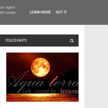
οτελέσματα και βαθμολογία
»
Α' Αιτ/νίας - 7η αγωνιστική: Αποτελέσματα 
user-agent
rate usage
LEARN MORE
GOT IT
ΠΟΔΟΣΦΑΙΡΟ