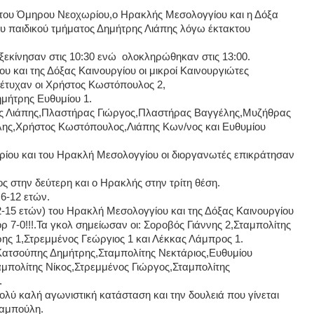
ς του Όμηρου Νεοχωρίου,ο Ηρακλής Μεσολογγίου και η Δόξα
ου παιδικού τμήματος Δημήτρης Λιάπης λόγω έκτακτου
.
 ξεκίνησαν στις 10:30 ενώ ολοκληρώθηκαν στις 13:00.
 και της Δόξας Καινουργίου οι μικροί Καινουργιώτες
πέτυχαν οι Χρήστος Κωστόπουλος 2,
μήτρης Ευθυμίου 1.
ης Λιάπης,Πλαστήρας Γιώργος,Πλαστήρας Βαγγέλης,Μυζήθρας
ης,Χρήστος Κωστόπουλος,Λιάπης Κων/νος και Ευθυμίου
ίου και του Ηρακλή Μεσολογγίου οι διοργανωτές επικράτησαν
ς στην δεύτερη και ο Ηρακλής στην τρίτη θέση.
 6-12 ετών.
-15 ετών) του Ηρακλή Μεσολογγίου και της Δόξας Καινουργίου
 7-0!!!.Τα γκολ σημείωσαν οι: Σοροβός Γιάννης 2,Σταμπολίτης
ης 1,Στρεμμένος Γεώργιος 1 και Λέκκας Λάμπρος 1.
),Κατσούπης Δημήτρης,Σταμπολίτης Νεκτάριος,Ευθυμίου
πολίτης Νίκος,Στρεμμένος Γιώργος,Σταμπολίτης
.
ολύ καλή αγωνιστική κατάσταση και την δουλειά που γίνεται
ραμπούλη.