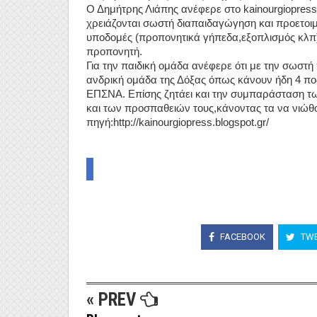
Ο Δημήτρης Λιάπης ανέφερε στο kainourgiopress
χρειάζονται σωστή διαπαιδαγώγηση και προετοι
υποδομές (προπονητικά γήπεδα,εξοπλισμός κλπ)κ
προπονητή.
Για την παιδική ομάδα ανέφερε ότι με την σωστή
ανδρική ομάδα της Δόξας όπως κάνουν ήδη 4 πο
ΕΠΣΝΑ. Επίσης ζητάει και την συμπαράσταση τω
και των προσπαθειών τους,κάνοντας τα να νιώ
πηγή:http://kainourgiopress.blogspot.gr/
FACEBOOK
TWE
« PREV