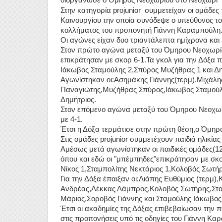
Στην κατηγορία projunior συμμετείχαν οι ομάδε
Καινουργίου την οποία συνόδεψε ο υπεύθυνος τ
κολλήματος του προπονητή Γιάννη Καραμπούλη
Οι αγώνες είχαν δυο τριαντάλεπτα ημίχρονα και
Στον πρώτο αγώνα μεταξύ του Όμηρου Νεοχωρίου
επικράτησαν με σκορ 6-1.Τα γκολ για την Δόξα 
Ιάκωβος Σταμούλης 2,Σπύρος Μυζήθρας 1 και Δη
Αγωνίστηκαν οι:Ασημάκης Γιάννης(τερμ),Μιχάλ
Παναγιώτης,Μυζήθρας Σπύρος,Ιάκωβος Σταμούλ
Δημήτριος.
Στον επόμενο αγώνα μεταξύ του Όμηρου Νεοχωρ
με 4-1.
Έτσι η Δόξα τερμάτισε στην πρώτη θέση,ο Όμηρο
Στις ομάδες projunior συμμετέχουν παιδιά ηλικίας
Αμέσως μετά αγωνίστηκαν οι παιδικές ομάδες(12
όπου και εδώ οι "μπέμπηδες"επικράτησαν με σκορ
Νίκος 1,Σταμπολίτης Νεκτάριος 1,Κολοβός Σωτήρ
Για την Δόξα έπαιξαν οι:Λιάπης Ευθύμιος (τερμ
Ανδρέας,Λέκκας Λάμπρος,Κολοβός Σωτήρης,Σταμ
Μάριος,Σοροβός Γιάννης και Σταμούλης Ιάκωβος
Έτσι οι ακαδημίες της Δόξας επιβεβαίωσαν την π
στις προπονήσεις υπό τις οδηγίες του Γιάννη Κα