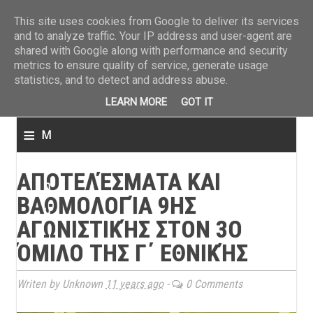
ΤΕΛΕΥΤΑΙΑ ΝΕΑ
»
Παναιτωλικός: Τα εισιτήρια με ΠΑΟΚ
»
Super League: Οι διαιτ
This site uses cookies from Google to deliver its services
and to analyze traffic. Your IP address and user-agent are
shared with Google along with performance and security
metrics to ensure quality of service, generate usage
statistics, and to detect and address abuse.
LEARN MORE
GOT IT
≡
M
e
ΑΠΟΤΕΛΈΣΜΑΤΑ ΚΑΙ
n
ΒΑΘΜΟΛΟΓΊΑ 9ΗΣ
u
ΑΓΩΝΙΣΤΙΚΉΣ ΣΤΟΝ 3Ο
ΌΜΙΛΟ ΤΗΣ Γ΄ ΕΘΝΙΚΉΣ
Writen by Unknown
11 years ago
-
0 Comments