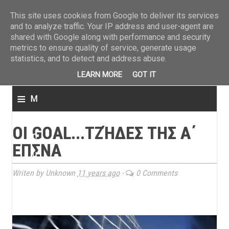
ΤΕΛΕΥΤΑΙΑ ΝΕΑ
»
Παναιτωλικός: Τα εισιτήρια με ΠΑΟΚ
»
Super League: Οι διαιτ
This site uses cookies from Google to deliver its services
and to analyze traffic. Your IP address and user-agent are
shared with Google along with performance and security
metrics to ensure quality of service, generate usage
statistics, and to detect and address abuse.
LEARN MORE
GOT IT
≡
M
e
ΟΙ GOAL...ΤΖΉΔΕΣ ΤΗΣ Α΄
n
ΕΠΣΝΑ
u
Writen by Unknown
11 years ago
-
0 Comments