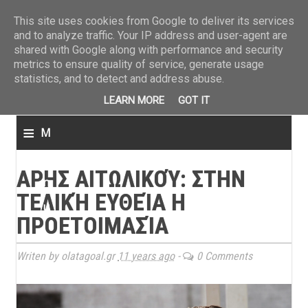
ΤΕΛΕΥΤΑΙΑ ΝΕΑ
»
Παναιτωλικός: Τα εισιτήρια με ΠΑΟΚ
»
Super League: Οι διαιτ
This site uses cookies from Google to deliver its services
and to analyze traffic. Your IP address and user-agent are
shared with Google along with performance and security
metrics to ensure quality of service, generate usage
statistics, and to detect and address abuse.
LEARN MORE
GOT IT
≡
M
e
ΑΡΗΣ ΑΙΤΩΛΙΚΟΎ: ΣΤΗΝ
n
ΤΕΛΙΚΉ ΕΥΘΕΊΑ Η
u
ΠΡΟΕΤΟΙΜΑΣΊΑ
Writen by olatagoal.gr
11 years ago
-
0 Comments