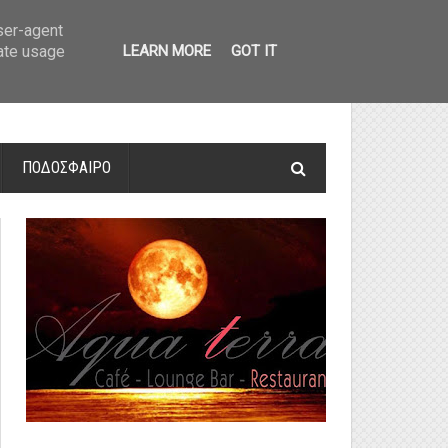
οτελέσματα και βαθμολογία
»
Α' Αιτ/νίας - 7η αγωνιστική: Αποτελέσματα 
user-agent
rate usage
LEARN MORE
GOT IT
ΠΟΔΟΣΦΑΙΡΟ