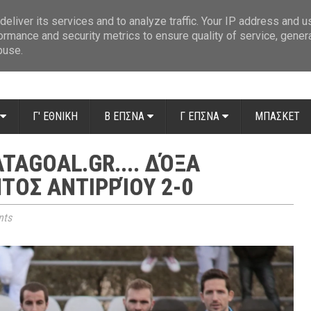
ue: Οι διαιτητές της 14ης αγωνιστικής
»
Β' Αιτ/νίας - 7η αγωνιστική: Απ
eliver its services and to analyze traffic. Your IP address and 
ormance and security metrics to ensure quality of service, gene
buse.
Γ' ΕΘΝΙΚΗ
Β ΕΠΣΝΑ
Γ ΕΠΣΝΑ
ΜΠΑΣΚΕΤ
TAGOAL.GR.... ΔΌΞΑ
ΤΟΣ ΑΝΤΙΡΡΊΟΥ 2-0
ts