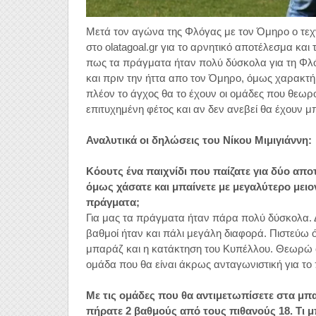
Μετά τον αγώνα της Φλόγας με τον Όμηρο ο τεχν
στο olatagoal.gr για το αρνητικό αποτέλεσμα κα
πως τα πράγματα ήταν πολύ δύσκολα για τη Φλό
και πριν την ήττα απο τον Όμηρο, όμως χαρακτή
πλέον το άγχος θα το έχουν οι ομάδες που θεωρ
επιτυχημένη φέτος και αν δεν ανεβεί θα έχουν μπ
Αναλυτικά οι δηλώσεις του Νίκου Μιμιγιάννη:
Κόουτς ένα παιχνίδι που παίζατε για δύο απο
όμως χάσατε και μπαίνετε με μεγαλύτερο μει
πράγματα;
Για μας τα πράγματα ήταν πάρα πολύ δύσκολα. Δ
βαθμοί ήταν και πάλι μεγάλη διαφορά. Πιστεύω ό
μπαράζ και η κατάκτηση του Κυπέλλου. Θεωρώ ότ
ομάδα που θα είναι άκρως ανταγωνιστική για τ
Με τις ομάδες που θα αντιμετωπίσετε στα μπ
πήρατε 2 βαθμούς από τους πιθανούς 18. Τι μ