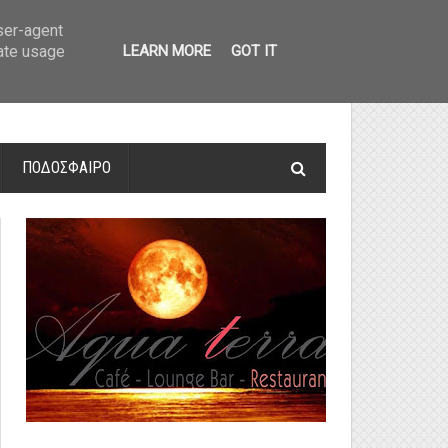
οτελέσματα και βαθμολογία
»
Α' Αιτ/νίας - 7η αγωνιστική: Αποτελέσματα 
user-agent
rate usage
LEARN MORE
GOT IT
ΠΟΔΟΣΦΑΙΡΟ