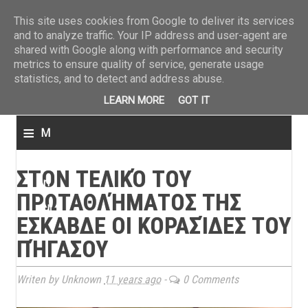
ΤΕΛΕΥΤΑΙΑ ΝΕΑ
»
Παναιτωλικός: Τα εισιτήρια με ΠΑΟΚ
»
Super League: Οι διαιτ
This site uses cookies from Google to deliver its services
and to analyze traffic. Your IP address and user-agent are
shared with Google along with performance and security
metrics to ensure quality of service, generate usage
statistics, and to detect and address abuse.
LEARN MORE
GOT IT
≡
M
e
ΣΤΟΝ ΤΕΛΙΚΌ ΤΟΥ
n
ΠΡΩΤΑΘΛΉΜΑΤΟΣ ΤΗΣ
u
ΕΣΚΑΒΔΕ ΟΙ ΚΟΡΑΣΊΔΕΣ ΤΟΥ
ΠΉΓΑΣΟΥ
Writen by Unknown
11 years ago
-
0 Comments