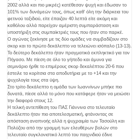
2002 αλλά και πιο μικρές) κατέθεσαν ψυχή και έδωσαν το
101% των δυνάμεών τους, όπως καθ' όλη την διάρκεια του
φετινού ταξιδιού, είτε έπαιζαν 40 λεπτά είτε ακόμη και
καθόλου αλλά παρείχαν αμέριστη συμπαράσταση και
υποστήριξη στις συμπαίκτριές τους που ήταν στο παρκέ.
Ο αγώνας ξεκίνησε με τις δύο ομάδες να συμβαδίζουν στο
σκορ και το πρώτο δεκάλεπτο να τελειώνει ισόπαλο (13-13).
Το δεύτερο δεκάλεπτο ήταν πραγματικά εκπληκτικό για τον
Πήγασο. Με πίεση σε όλο το γήπεδο και άμυνα για
σεμινάριο ήρθε το επιμέρους σκορ δεκαλέπτου 20-6 που
έστειλε τα κορίτσια στα αποδυτήρια με το +14 και την
ψυχολογία τους στα ύψη.
Στο τρίτο δεκάλεπτο η ομάδα των Ιωαννίνων μπήκε πιο
δυνατά, πίεσε αλλά το μόνο που κατάφερε ήταν να μειώσει
την διαφορά στους 12.
Η τελική αντεπίθεση του ΠΑΣ Γιάννινα στο τελευταίο
δεκάλεπτο ήταν πιο αποτελεσματική, φτάνοντας σε
απόσταση αναπνοής αλλά η ψυχραιμία των Τασούλη και
Πολύζου από την γραμμή των ελευθέρων βολών στο
τελευταίο συγκλονιστικό λεπτό του παιχνιδιού έδινε