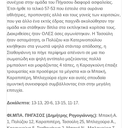
συνέχεια στην ομάδα του Πήγασου διαφορά ασφαλείας.
Έτσι ήρθε το τελικό 57-53 που έστειλε στα ουράνια
αθλήτριες, προπονητές αλλά και τους γονείς των κοριτσιών,
που για άλλο ένα εκτός έδρας παιχνίδι ακολούθησαν την
ομάδα και στάθηκαν δίπλα στα εκπληκτικά κορίτσια τους.
Διακριθείσες ήταν ΟΛΕΣ όσες αγωνίστηκαν. Η Τασούλη
ήταν ασταμάτητη, οι Πολύζου και Κατερινοπούλου
κινήθηκαν στα γνωστά υψηλά στάνταρ απόδοσης, η
Σταθογιάννη τα πήγε περίφημα απέναντι σε μια πιο
σωματώδη και ψηλή αντίπαλο μαζεύοντας πολλά
ριμπαόυντ και μοιράζοντας 4 τάπες, η Καραγκούνη έπαιξε
τραυματίας και προσέφερε τα μέγιστα και οι Μπακή,
Καραπιπέρη, Μπλαχούρα είχαν και αυτές σπουδαία
αμυντική συνεισφορά συμβάλλοντας έτσι στην μεγάλη
επιτυχία.
Δεκάλεπτα:
13-13, 20-6, 13-15, 11-17.
ΦΙ.ΜΠΑ. ΠΗΓΑΣΟΣ (Δημήτρης Ρηγογιάννης):
Μπακή Α.
1, Πολύζου 12, Καραπιπέρη, Τασούλη 25, Μπλαχούρα Α.,
Καραγκούνη 5, Σταθογιάννη 2, Μπακή Ν., Μπλαχούρα Σ.,