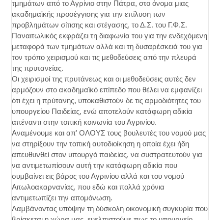
τμημάτων από το Αγρίνιο στην Πάτρα, στο όνομα μιας
ακαδημαϊκής προσέγγισης για την επίλυση των
προβλημάτων σίτισης και στέγασης, το Δ.Σ. του Γ.Φ.Σ.
Παναιτωλικός εκφράζει τη διαφωνία του για την ενδεχόμενη
μεταφορά των τμημάτων αλλά και τη δυσαρέσκειά του για
τον τρόπο χειρισμού και τις μεθοδεύσεις από την πλευρά
της πρυτανείας.
Οι χειρισμοί της πρυτάνεως και οι μεθοδεύσεις αυτές δεν
αρμόζουν στο ακαδημαϊκό επίπεδο που θέλει να εμφανίζει
ότι έχει η πρύτανης, υποκαθιστούν δε τις αρμοδιότητες του
υπουργείου Παιδείας, ενώ αποτελούν κατάφωρη αδικία
απέναντι στην τοπική κοινωνία του Αγρινίου.
Αναμένουμε και απ' ΟΛΟΥΣ τους βουλευτές του νομού μας
να στηρίξουν την τοπική αυτοδιοίκηση η οποία έχει ήδη
απευθυνθεί στον υπουργό παιδείας, να συστρατευτούν για
να αντιμετωπίσουν αυτή την κατάφωρη αδικία που
συμβαίνει εις βάρος του Αγρινίου αλλά και του νομού
Αιτωλοακαρνανίας, που εδώ και πολλά χρόνια
αντιμετωπίζει την απομόνωση.
Λαμβάνοντας υπόψην τη δύσκολη οικονομική συγκυρία που
βρίσκεται η χώρα μας, ευελπιστούμε πως το υπουργείο