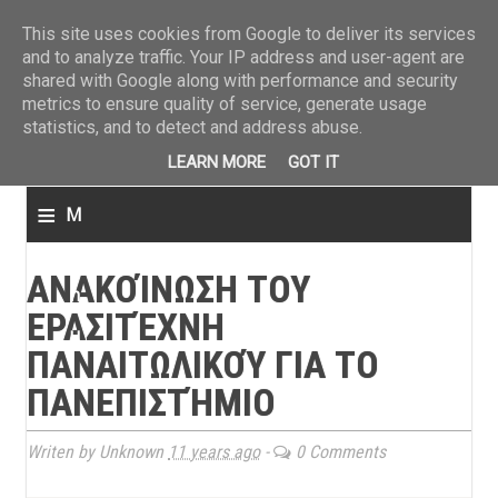
ΤΕΛΕΥΤΑΙΑ ΝΕΑ
»
Παναιτωλικός: Τα εισιτήρια με ΠΑΟΚ
»
Super League: Οι διαιτ
This site uses cookies from Google to deliver its services
and to analyze traffic. Your IP address and user-agent are
shared with Google along with performance and security
metrics to ensure quality of service, generate usage
statistics, and to detect and address abuse.
LEARN MORE
GOT IT
≡
M
e
ΑΝΑΚΟΊΝΩΣΗ ΤΟΥ
n
ΕΡΑΣΙΤΈΧΝΗ
u
ΠΑΝΑΙΤΩΛΙΚΟΎ ΓΙΑ ΤΟ
ΠΑΝΕΠΙΣΤΉΜΙΟ
Writen by Unknown
11 years ago
-
0 Comments