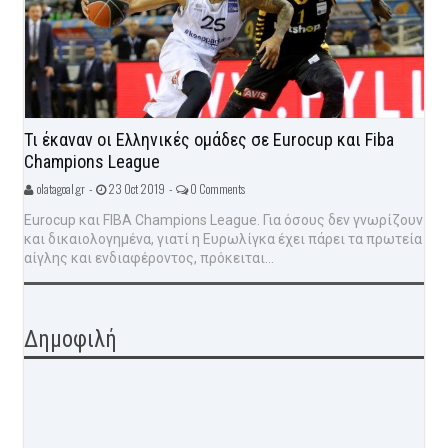
Τι έκαναν οι Ελληνικές ομάδες σε Eurocup και Fiba
Champions League
olatagoal.gr -
23 Oct 2019 -
0 Comments
Eurocup και FIBA Champions League. Για όσους δεν γνωρίζουν
και δικαιολογημένα, γιατί η Ευρωλίγκα έχει πάρει τα πρωτεία
αίγλης και ενδιαφέροντος, πρόκειται...
Δημοφιλή