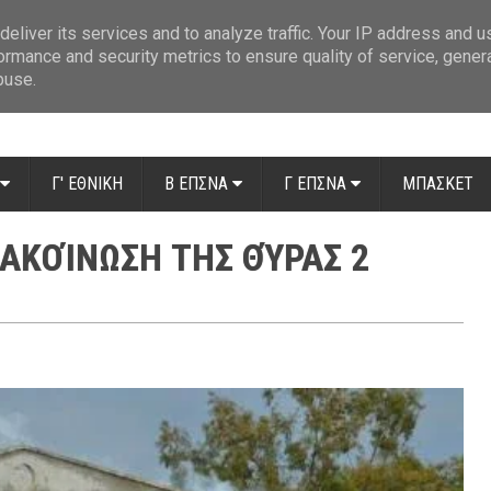
ue: Οι διαιτητές της 14ης αγωνιστικής
»
Β' Αιτ/νίας - 7η αγωνιστική: Απ
eliver its services and to analyze traffic. Your IP address and 
ormance and security metrics to ensure quality of service, gene
buse.
Γ' ΕΘΝΙΚΗ
Β ΕΠΣΝΑ
Γ ΕΠΣΝΑ
ΜΠΑΣΚΕΤ
ΝΑΚΟΊΝΩΣΗ ΤΗΣ ΘΎΡΑΣ 2