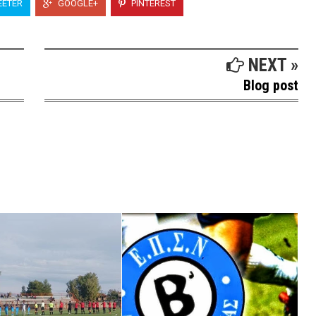
ETER
GOOGLE+
PINTEREST
NEXT »
Blog post