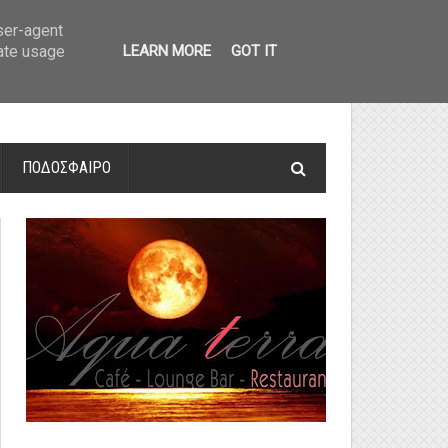
οτελέσματα και βαθμολογία
»
Α' Αιτ/νίας - 7η αγωνιστική: Αποτελέσματα 
user-agent
rate usage
LEARN MORE
GOT IT
ΠΟΔΟΣΦΑΙΡΟ