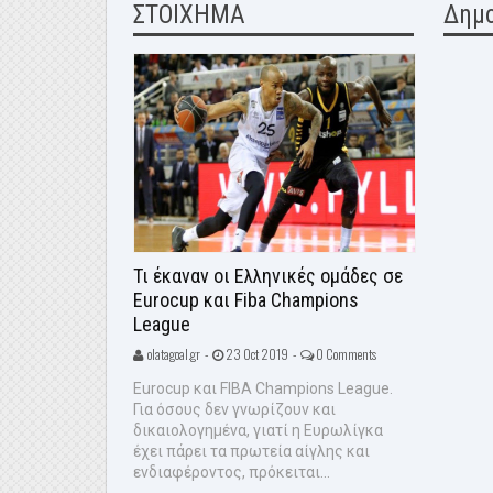
ΣΤΟΙΧΗΜΑ
Δημ
Τι έκαναν οι Ελληνικές ομάδες σε
Eurocup και Fiba Champions
League
olatagoal.gr -
23 Oct 2019 -
0 Comments
Eurocup και FIBA Champions League.
Για όσους δεν γνωρίζουν και
δικαιολογημένα, γιατί η Ευρωλίγκα
έχει πάρει τα πρωτεία αίγλης και
ενδιαφέροντος, πρόκειται...