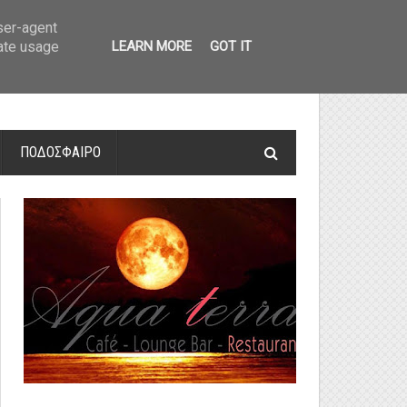
οτελέσματα και βαθμολογία
»
Α' Αιτ/νίας - 7η αγωνιστική: Αποτελέσματα 
user-agent
rate usage
LEARN MORE
GOT IT
ΠΟΔΟΣΦΑΙΡΟ