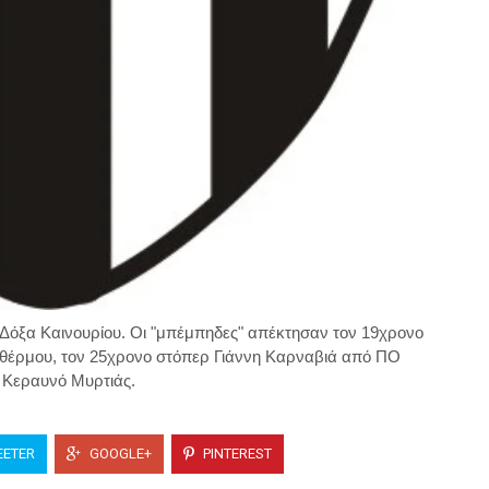
Δόξα Καινουρίου. Οι "μπέμπηδες" απέκτησαν τον 19χρονο
 θέρμου, τον 25χρονο στόπερ Γιάννη Καρναβιά από ΠΟ
 Κεραυνό Μυρτιάς.
ETER
GOOGLE+
PINTEREST