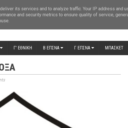
ue: Οι διαιτητές της 14ης αγωνιστικής
»
Β' Αιτ/νίας - 7η αγωνιστική: Απ
eliver its services and to analyze traffic. Your IP address and 
ormance and security metrics to ensure quality of service, gene
buse.
Γ' ΕΘΝΙΚΗ
Β ΕΠΣΝΑ
Γ ΕΠΣΝΑ
ΜΠΑΣΚΕΤ
ΔΌΞΑ
ts