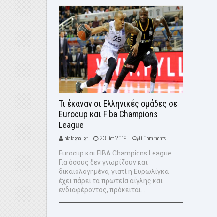
Τι έκαναν οι Ελληνικές ομάδες σε
Eurocup και Fiba Champions
League
olatagoal.gr -
23 Oct 2019 -
0 Comments
Eurocup και FIBA Champions League.
Για όσους δεν γνωρίζουν και
δικαιολογημένα, γιατί η Ευρωλίγκα
έχει πάρει τα πρωτεία αίγλης και
ενδιαφέροντος, πρόκειται...