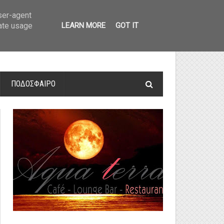
οτελέσματα και βαθμολογία
»
Α' Αιτ/νίας - 7η αγωνιστική: Αποτελέσματα 
user-agent
rate usage
LEARN MORE
GOT IT
ΠΟΔΟΣΦΑΙΡΟ