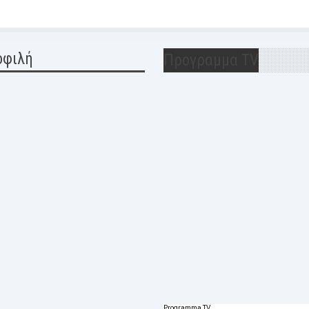
οφιλή
Προγραμμα TV
Programma TV