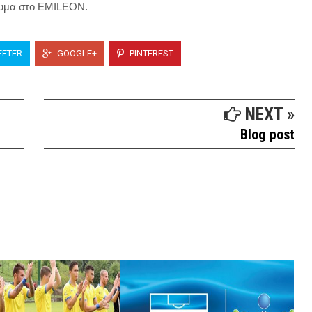
γευμα στο EMILEON.
ETER
GOOGLE+
PINTEREST
NEXT »
Blog post