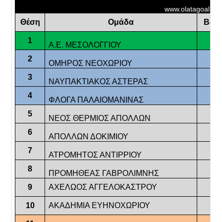
www.olatagoal.gr
Θέση
Ομάδα
Βαθμ
1
Α.Ε. ΜΕΣΟΛΟΓΓΙΟΥ
62
2
ΟΜΗΡΟΣ ΝΕΟΧΩΡΙΟΥ
60
3
ΝΑΥΠΑΚΤΙΑΚΟΣ ΑΣΤΕΡΑΣ
57
4
ΦΛΟΓΑ ΠΑΛΑΙΟΜΑΝΙΝΑΣ
48
5
ΝΕΟΣ ΘΕΡΜΙΟΣ ΑΠΟΛΛΩΝ
36
6
ΑΠΟΛΛΩΝ ΔΟΚΙΜΙΟΥ
32
7
ΑΤΡΟΜΗΤΟΣ ΑΝΤΙΡΡΙΟΥ
31
8
ΠΡΟΜΗΘΕΑΣ ΓΑΒΡΟΛΙΜΝΗΣ
31
9
ΑΧΕΛΩΟΣ ΑΓΓΕΛΟΚΑΣΤΡΟΥ
29
10
ΑΚΑΔΗΜΙΑ ΕΥΗΝΟΧΩΡΙΟΥ
21