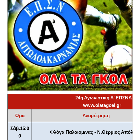
24η Αγωνιστική Α’ ΕΠΣΝΑ
www.olatagoal.gr
Ώρα
Αναμέτρηση
Σάβ.15:0
Φλόγα Παλαιομ/νας - Ν.Θέρμιος Απόλλω
0