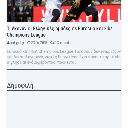
Τι έκαναν οι Ελληνικές ομάδες σε Eurocup και Fiba
Champions League
olatagoal.gr -
23 Oct 2019 -
0 Comments
Eurocup και FIBA Champions League. Για όσους δεν γνωρίζουν
και δικαιολογημένα, γιατί η Ευρωλίγκα έχει πάρει τα πρωτεία
αίγλης και ενδιαφέροντος, πρόκειται...
Δημοφιλή