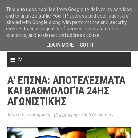
ΤΕΛΕΥΤΑΙΑ ΝΕΑ
»
Παναιτωλικός: Τα εισιτήρια με ΠΑΟΚ
»
Super League: Οι διαιτ
This site uses cookies from Google to deliver its services
and to analyze traffic. Your IP address and user-agent are
shared with Google along with performance and security
metrics to ensure quality of service, generate usage
statistics, and to detect and address abuse.
LEARN MORE
GOT IT
≡
M
e
Α' ΕΠΣΝΑ: ΑΠΟΤΕΛΈΣΜΑΤΑ
n
ΚΑΙ ΒΑΘΜΟΛΟΓΊΑ 24ΗΣ
u
ΑΓΩΝΙΣΤΙΚΉΣ
Writen by olatagoal.gr
11 years ago
-
0 Comments