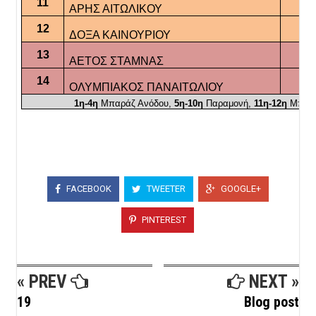
11
ΑΡΗΣ ΑΙΤΩΛΙΚΟΥ
20
12
ΔΟΞΑ ΚΑΙΝΟΥΡΙΟΥ
20
13
ΑΕΤΟΣ ΣΤΑΜΝΑΣ
18
14
ΟΛΥΜΠΙΑΚΟΣ ΠΑΝΑΙΤΩΛΙΟΥ
3
1η-4η
Μπαράζ Ανόδου,
5η-10η
Παραμονή,
11η-12η
Μπαρά
FACEBOOK
TWEETER
GOOGLE+
PINTEREST
« PREV
NEXT »
19
Blog post