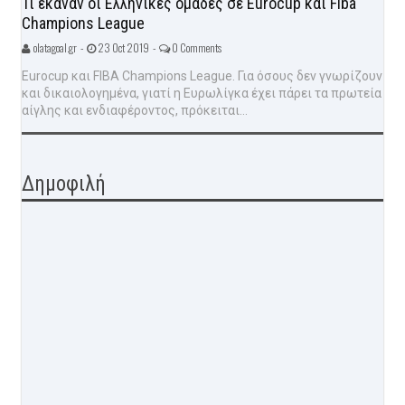
Τι έκαναν οι Ελληνικές ομάδες σε Eurocup και Fiba
Champions League
olatagoal.gr -
23 Oct 2019 -
0 Comments
Eurocup και FIBA Champions League. Για όσους δεν γνωρίζουν
και δικαιολογημένα, γιατί η Ευρωλίγκα έχει πάρει τα πρωτεία
αίγλης και ενδιαφέροντος, πρόκειται...
Δημοφιλή