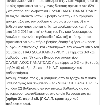
Παναιτωλίου, για το πρωτάθλημα της Α’ κατηγορίας, από τις
οποίες προκύπτει ότι ο αγώνας διεκόπη οριστικά στο 82ο’,
γιατί οπαδοί του σωματείου ΟΛΥΜΠΙΑΚΟΣ ΠΑΝΑΙΤΩΛΙΟΥ,
πέταξαν μπουκάλι στον β’ βοηθό διαιτητή κ.Κουτρομάνο
τραυματίζοντάς τον σοβαρά στο αριστερό χέρι, β) την
έκθεση του παρατηρητή κ.Παπαχαραλάμπους και γ) την
από 15-2-2015 ιατρική έκθεση του Γενικού Νοσοκομείου
Αιτωλοακαρνανίας (ορθοπεδική κλινική) από την οποία
προκύπτει ότι ο ανωτέρω βοηθός διαιτητή φέρει κακώσεις,
ομόφωνα αποφασίζει και κατακυρώνει τον αγώνα υπέρ του
σωματείου ΠΑΟ ΔΟΞΑ ΚΑΙΝΟΥΡΙΟΥ, με τέρματα 3-0 και
βαθμούς τρεις (3) και σε βάρος του σωματείου
ΟΛΥΜΠΙΑΚΟΣ ΠΑΝΑΙΤΩΛΙΟΥ, με τέρματα 0-3 και βαθμούς
μηδέν (0) (άρθρο 21 παρ. 3 Κ.Α.Π. ερασιτεχνικού
ποδοσφαίρου).
Ακόμη, αφαιρεί τρεις (3) βαθμούς από το τρέχοντα πίνακα
βαθμολογίας του σωματείου ΟΛΥΜΠΙΑΚΟΣ ΠΑΝΑΙΤΩΛΙΟΥ
και δύο (2) βαθμούς από τον πίνακα βαθμολογίας του
ερχομένου πρωταθλήματος στο οποίο θα συμμετάσχει
(άρθρο 21 παρ. 2 εδ. β’ Κ.Α.Π. ερασιτεχνικού
ποδοσφαίρου).