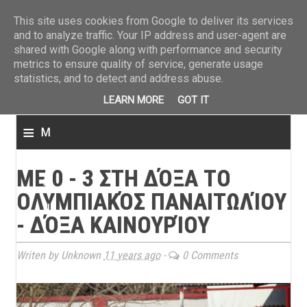
ΤΕΛΕΥΤΑΙΑ ΝΕΑ
»
Παναιτωλικός: Τα εισιτήρια με ΠΑΟΚ
»
Super League: Οι διαιτ
This site uses cookies from Google to deliver its services
and to analyze traffic. Your IP address and user-agent are
shared with Google along with performance and security
metrics to ensure quality of service, generate usage
statistics, and to detect and address abuse.
LEARN MORE
GOT IT
≡
M
e
ΜΕ 0 - 3 ΣΤΗ ΔΌΞΑ ΤΟ
n
ΟΛΥΜΠΙΑΚΌΣ ΠΑΝΑΙΤΩΛΊΟΥ
u
- ΔΌΞΑ ΚΑΙΝΟΥΡΊΟΥ
Writen by Unknown
11 years ago
-
0 Comments