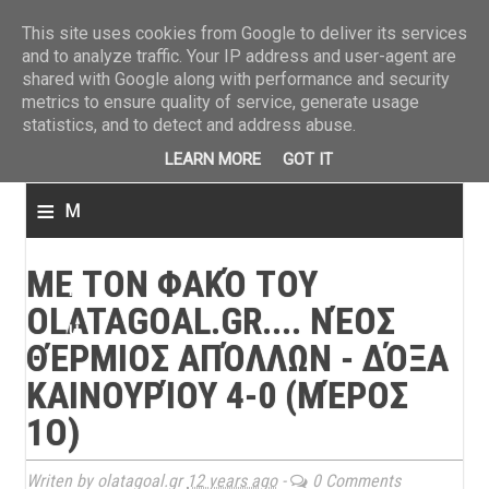
ΤΕΛΕΥΤΑΙΑ ΝΕΑ
»
Παναιτωλικός: Τα εισιτήρια με ΠΑΟΚ
»
Super League: Οι διαιτ
This site uses cookies from Google to deliver its services
and to analyze traffic. Your IP address and user-agent are
shared with Google along with performance and security
metrics to ensure quality of service, generate usage
statistics, and to detect and address abuse.
LEARN MORE
GOT IT
≡
M
e
ΜΕ ΤΟΝ ΦΑΚΌ ΤΟΥ
n
OLATAGOAL.GR.... ΝΈΟΣ
u
ΘΈΡΜΙΟΣ ΑΠΌΛΛΩΝ - ΔΌΞΑ
ΚΑΙΝΟΥΡΊΟΥ 4-0 (ΜΈΡΟΣ
1Ο)
Writen by olatagoal.gr
12 years ago
-
0 Comments