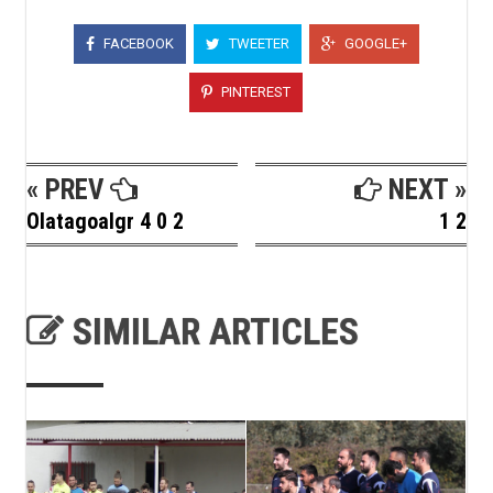
FACEBOOK
TWEETER
GOOGLE+
PINTEREST
« PREV
NEXT »
Olatagoalgr 4 0 2
1 2
SIMILAR ARTICLES