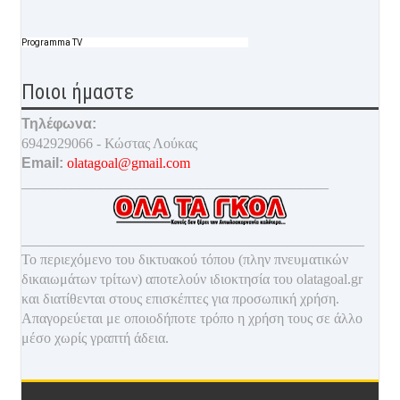
Programma TV
Ποιοι ήμαστε
Τηλέφωνα:
6942929066 - Κώστας Λούκας
Email:
olatagoal@gmail.com
___________________________________________
________________________________________________
Το περιεχόμενο του δικτυακού τόπου (πλην πνευματικών
δικαιωμάτων τρίτων) αποτελούν ιδιοκτησία του olatagoal.gr
και διατίθενται στους επισκέπτες για προσωπική χρήση.
Απαγορεύεται με οποιοδ
ήποτε τρόπο η χρήση τους σε άλλο
μέσο χωρίς γραπτή άδεια.