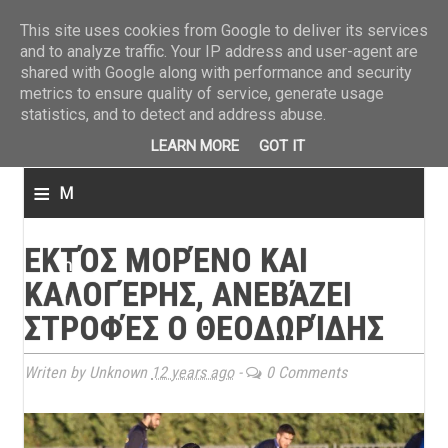
ΤΕΛΕΥΤΑΙΑ ΝΕΑ
»
Παναιτωλικός: Τα εισιτήρια με ΠΑΟΚ
»
Super League: Οι διαιτ
This site uses cookies from Google to deliver its services
and to analyze traffic. Your IP address and user-agent are
shared with Google along with performance and security
metrics to ensure quality of service, generate usage
statistics, and to detect and address abuse.
LEARN MORE
GOT IT
≡
M
e
ΕΚΤΌΣ ΜΟΡΈΝΟ ΚΑΙ
n
ΚΑΛΟΓΈΡΗΣ, ΑΝΕΒΆΖΕΙ
u
ΣΤΡΟΦΈΣ Ο ΘΕΟΔΩΡΊΔΗΣ
Writen by Unknown
12 years ago
-
0 Comments