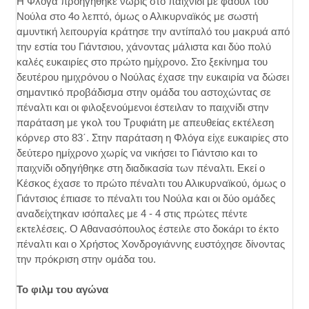
Η Φλόγα προηγήθηκε νωρίς στο παιχνίδι με φάουλ του
Νούλα στο 4ο λεπτό, όμως ο Αλικυρναϊκός με σωστή
αμυντική λειτουργία κράτησε την αντίπαλό του μακρυά από
την εστία του Γιάντσιου, χάνοντας μάλιστα και δύο πολύ
καλές ευκαιρίες στο πρώτο ημίχρονο. Στο ξεκίνημα του
δευτέρου ημιχρόνου ο Νούλας έχασε την ευκαιρία να δώσει
σημαντικό προβάδισμα στην ομάδα του αστοχώντας σε
πέναλτι και οι φιλοξενούμενοι έστειλαν το παιχνίδι στην
παράταση με γκολ του Τρυφιάτη με απευθείας εκτέλεση
κόρνερ στο 83΄. Στην παράταση η Φλόγα είχε ευκαιρίες στο
δεύτερο ημίχρονο χωρίς να νικήσει το Γιάντσιο και το
παιχνίδι οδηγήθηκε στη διαδικασία των πέναλτι. Εκεί ο
Κέσκος έχασε το πρώτο πέναλτι του Αλικυρναϊκού, όμως ο
Γιάντσιος έπιασε το πέναλτι του Νούλα και οι δύο ομάδες
αναδείχτηκαν ισόπαλες με 4 - 4 στις πρώτες πέντε
εκτελέσεις. Ο Αθανασόπουλος έστειλε στο δοκάρι το έκτο
πέναλτι και ο Χρήστος Χονδρογιάννης ευστόχησε δίνοντας
την πρόκριση στην ομάδα του.
Το φιλμ του αγώνα