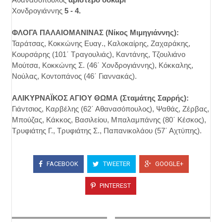
Χονδρογιάννης
5 - 4.
ΦΛΟΓΑ ΠΑΛΑΙΟΜΑΝΙΝΑΣ (Νίκος Μιμηγιάννης):
Ταράτσας, Κοκκώνης Ευαγ., Καλοκαίρης, Ζαχαράκης,
Κουρσάρης (101΄ Τραγουλιάς), Καντάνης, Τζουλιάνο
Μούτσα, Κοκκώνης Σ. (46΄ Χονδρογιάννης), Κόκκαλης,
Νούλας, Κοντοπάνος (46΄ Γιαννακάς).
ΑΛΙΚΥΡΝΑΪΚΟΣ ΑΓΙΟΥ ΘΩΜΑ (Σταμάτης Σαρρής):
Γιάντσιος, Καρβέλης (62΄ Αθανασόπουλος), Ψαθάς, Ζέρβας,
Μπούζας, Κάκκος, Βασιλείου, Μπαλαμπάνης (80΄ Κέσκος),
Τρυφιάτης Γ., Τρυφιάτης Σ., Παπανικολάου (57΄ Αχτύπης).
FACEBOOK
TWEETER
GOOGLE+
PINTEREST