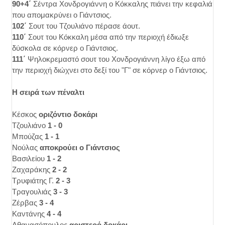
90+4΄
Σέντρα Χονδρογιάννη ο Κόκκαλης πιάνει την κεφαλιά
που απομακρύνει ο Γιάντσιος.
102΄
Σουτ του Τζουλιάνο πέρασε άουτ.
110΄
Σουτ του Κόκκαλη μέσα από την περιοχή έδιωξε
δύσκολα σε κόρνερ ο Γιάντσιος.
111΄
Ψηλοκρεμαστό σουτ του Χονδρογιάννη λίγο έξω από
την περιοχή διώχνει στο δεξί του "Γ" σε κόρνερ ο Γιάντσιος.
Η σειρά των πέναλτι
Κέσκος
οριζόντιο δοκάρι
Τζουλιάνο
1 - 0
Μπούζας
1 - 1
Νούλας
αποκρούει ο Γιάντσιος
Βασιλείου
1 - 2
Ζαχαράκης
2 - 2
Τρυφιάτης Γ.
2 - 3
Τραγουλιάς
3 - 3
Ζέρβας
3 - 4
Καντάνης
4 - 4
Αθανασόπουλος
αριστερό δοκάρι