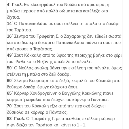
4΄ Γκολ.
Εκτέλεση φάουλ του Νούλα από αριστερά, η
μπάλα πέρασε από πολλά σώματα και κατέληξε στα
δίχτυα.
14΄
Ο Παπανικολάου με σουτ στέλνει τη μπάλα στο δοκάρι
του Ταράτσα.
16΄
Σέντρα του Τρυφιάτη Σ. ο Ζαχαράκης δεν έδιωξε σωστά
και στο δεύτερο δοκάρι ο Παπανικολάου πιάνει το σουτ που
απέκρουσε ο Ταράτσας.
49΄
Σουτ Κόκκαλη από το ύψος της περιοχής βρήκε στο χέρι
του Ψαθά και ο Ντζάνης υπέδειξε το πέναλτι.
50΄
Ο Νούλας αναλαμβάνει την εκτέλεση του πέναλτι, όμως
στέλνει τη μπάλα στο δεξί δοκάρι.
60΄
Σέντρα Κουρσάρη από δεξιά, κεφαλιά του Κόκκαλη στο
δεύτερο δοκάρι έφυγε ελάχιστα άουτ.
65΄
Κόρνερ Χονδρογιάννη ο Βαγγέλης Κοκκώνης πιάνει
καρφωτή κεφαλιά που διώχνει σε κόρνερ ο Γιάντσιος.
70΄
Σουτ του Κόκκαλη έξω από την περιοχή διώχνει
δύσκολα σε κόρνερ ο Γιάντσιος.
83΄ Γκολ.
Ο Τρυφιάτης Γ. με απευθείας εκτέλεση κόρνερ
αιφνιδιάζει τον Ταράτσα και κάνει το 1 - 1.