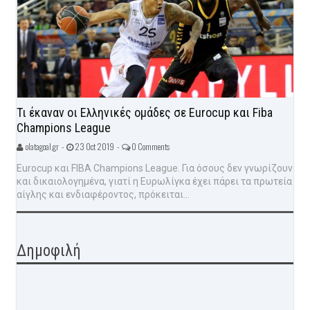
Τι έκαναν οι Ελληνικές ομάδες σε Eurocup και Fiba
Champions League
olatagoal.gr -
23 Oct 2019 -
0 Comments
Eurocup και FIBA Champions League. Για όσους δεν γνωρίζουν
και δικαιολογημένα, γιατί η Ευρωλίγκα έχει πάρει τα πρωτεία
αίγλης και ενδιαφέροντος, πρόκειται...
Δημοφιλή