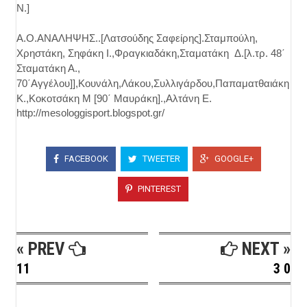
Ν.]
Α.Ο.ΑΝΑΛΗΨΗΣ..[Λατσούδης Σαφείρης].Σταμπούλη,
Χρηστάκη, Σηφάκη Ι.,Φραγκιαδάκη,Σταματάκη Δ.[λ.τρ. 48΄
Σταματάκη Α.,
70΄Αγγέλου]],Κουνάλη,Λάκου,Συλλιγάρδου,Παπαματθαιάκη
Κ.,Κοκοτσάκη Μ [90΄ Μαυράκη].,Αλτάνη Ε.
http://mesologgisport.blogspot.gr/
FACEBOOK
TWEETER
GOOGLE+
PINTEREST
« PREV
NEXT »
11
3 0