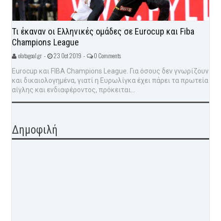
Τι έκαναν οι Ελληνικές ομάδες σε Eurocup και Fiba
Champions League
olatagoal.gr -
23 Oct 2019 -
0 Comments
Eurocup και FIBA Champions League. Για όσους δεν γνωρίζουν
και δικαιολογημένα, γιατί η Ευρωλίγκα έχει πάρει τα πρωτεία
αίγλης και ενδιαφέροντος, πρόκειται...
Δημοφιλή