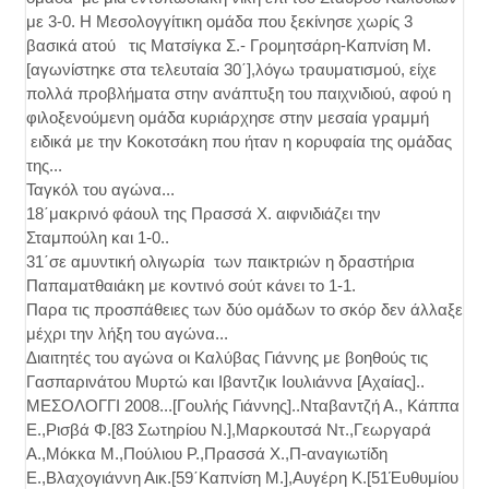
με 3-0. Η Μεσολογγίτικη ομάδα που ξεκίνησε χωρίς 3
βασικά ατού τις Ματσίγκα Σ.- Γρομητσάρη-Καπνίση Μ.
[αγωνίστηκε στα τελευταία 30΄],λόγω τραυματισμού, είχε
πολλά προβλήματα στην ανάπτυξη του παιχνιδιού, αφού η
φιλοξενούμενη ομάδα κυριάρχησε στην μεσαία γραμμή
ειδικά με την Κοκοτσάκη που ήταν η κορυφαία της ομάδας
της...
Ταγκόλ του αγώνα...
18΄μακρινό φάουλ της Πρασσά Χ. αιφνιδιάζει την
Σταμπούλη και 1-0..
31΄σε αμυντική ολιγωρία των παικτριών η δραστήρια
Παπαματθαιάκη με κοντινό σούτ κάνει το 1-1.
Παρα τις προσπάθειες των δύο ομάδων το σκόρ δεν άλλαξε
μέχρι την λήξη του αγώνα...
Διαιτητές του αγώνα οι Καλύβας Γιάννης με βοηθούς τις
Γασπαρινάτου Μυρτώ και Ιβαντζικ Ιουλιάννα [Αχαίας]..
ΜΕΣΟΛΟΓΓΙ 2008...[Γουλής Γιάννης]..Νταβαντζή Α., Κάππα
Ε.,Ρισβά Φ.[83 Σωτηρίου Ν.],Μαρκουτσά Ντ.,Γεωργαρά
Α.,Μόκκα Μ.,Πούλιου Ρ.,Πρασσά Χ.,Π-αναγιωτίδη
Ε.,Βλαχογιάννη Αικ.[59΄Καπνίση Μ.],Αυγέρη Κ.[51Έυθυμίου