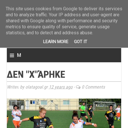
ΤΕΛΕΥΤΑΙΑ ΝΕΑ
»
Παναιτωλικός: Τα εισιτήρια με ΠΑΟΚ
»
Super League: Οι διαιτ
This site uses cookies from Google to deliver its services
and to analyze traffic. Your IP address and user-agent are
shared with Google along with performance and security
metrics to ensure quality of service, generate usage
statistics, and to detect and address abuse.
LEARN MORE
GOT IT
≡
M
e
ΔΕΝ "Χ"ΆΡΗΚΕ
n
u
Writen by olatagoal.gr
12 years ago
-
0 Comments