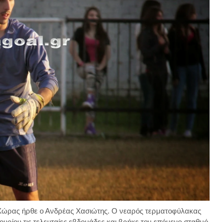
Χώρας ήρθε ο Ανδρέας Χασιώτης. Ο νεαρός τερματοφύλακας
ουρίου τις τελευταίες εβδομάδες και βρήκε τον επόμενο σταθμό