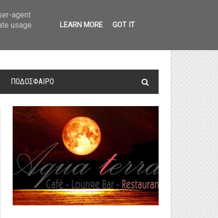
οτελέσματα και βαθμολογία
»
Α' Αιτ/νίας - 7η αγωνιστική: Αποτελέσματα 
user-agent
rate usage
LEARN MORE
GOT IT
ΠΟΔΟΣΦΑΙΡΟ