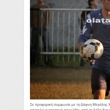
Σε προφορική συμφωνία με τη Δάφνη Μεγάλης 
αποτελεί ουσιαστικά παρελθόν από τη Δόξα Καιν