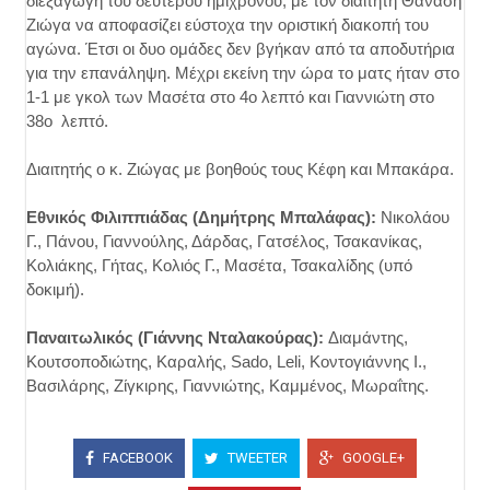
διεξαγωγή του δευτέρου ημίχρονου, με τον διαιτητή Θανάση
Ζιώγα να αποφασίζει εύστοχα την οριστική διακοπή του
αγώνα. Έτσι οι δυο ομάδες δεν βγήκαν από τα αποδυτήρια
για την επανάληψη. Μέχρι εκείνη την ώρα το ματς ήταν στο
1-1 με γκολ των Μασέτα στο 4ο λεπτό και Γιαννιώτη στο
38ο λεπτό.
Διαιτητής ο κ. Ζιώγας με βοηθούς τους Κέφη και Μπακάρα.
Εθνικός Φιλιππιάδας (Δημήτρης Μπαλάφας):
Νικολάου
Γ., Πάνου, Γιαννούλης, Δάρδας, Γατσέλος, Τσακανίκας,
Κολιάκης, Γήτας, Κολιός Γ., Μασέτα, Τσακαλίδης (υπό
δοκιμή).
Παναιτωλικός (Γιάννης Νταλακούρας):
Διαμάντης,
Κουτσοποδιώτης, Καραλής, Sado, Leli, Κοντογιάννης Ι.,
Βασιλάρης, Ζίγκιρης, Γιαννιώτης, Καμμένος, Μωραΐτης.
FACEBOOK
TWEETER
GOOGLE+