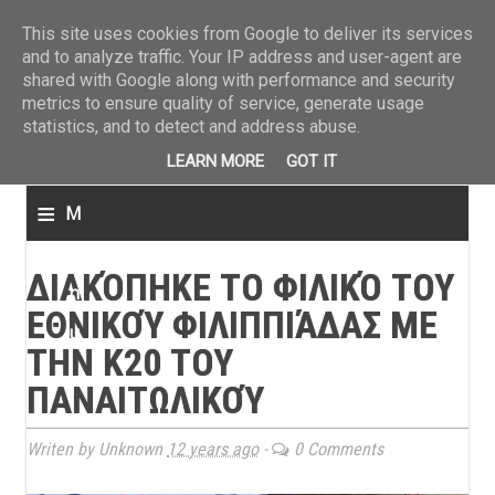
ΤΕΛΕΥΤΑΙΑ ΝΕΑ
»
Παναιτωλικός: Τα εισιτήρια με ΠΑΟΚ
»
Super League: Οι διαιτ
This site uses cookies from Google to deliver its services
and to analyze traffic. Your IP address and user-agent are
shared with Google along with performance and security
metrics to ensure quality of service, generate usage
statistics, and to detect and address abuse.
LEARN MORE
GOT IT
≡
M
e
ΔΙΑΚΌΠΗΚΕ ΤΟ ΦΙΛΙΚΌ ΤΟΥ
n
ΕΘΝΙΚΟΎ ΦΙΛΙΠΠΙΆΔΑΣ ΜΕ
u
ΤΗΝ Κ20 ΤΟΥ
ΠΑΝΑΙΤΩΛΙΚΟΎ
Writen by Unknown
12 years ago
-
0 Comments