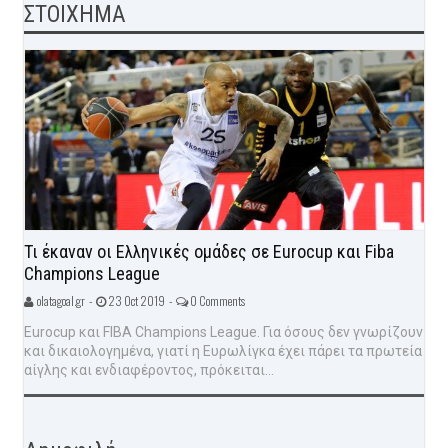
ΣΤΟΙΧΗΜΑ
Τι έκαναν οι Ελληνικές ομάδες σε Eurocup και Fiba
Champions League
olatagoal.gr -
23 Oct 2019 -
0 Comments
Eurocup και FIBA Champions League. Για όσους δεν γνωρίζουν
και δικαιολογημένα, γιατί η Ευρωλίγκα έχει πάρει τα πρωτεία
αίγλης και ενδιαφέροντος, πρόκειται...