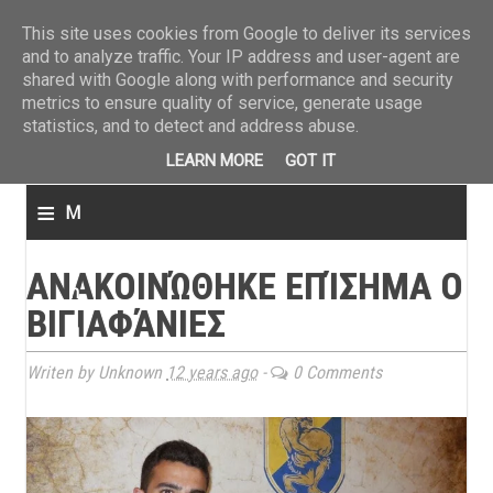
ΤΕΛΕΥΤΑΙΑ ΝΕΑ
»
Παναιτωλικός: Τα εισιτήρια με ΠΑΟΚ
»
Super League: Οι διαιτ
This site uses cookies from Google to deliver its services
and to analyze traffic. Your IP address and user-agent are
shared with Google along with performance and security
metrics to ensure quality of service, generate usage
statistics, and to detect and address abuse.
LEARN MORE
GOT IT
≡
M
e
ΑΝΑΚΟΙΝΏΘΗΚΕ ΕΠΊΣΗΜΑ Ο
n
ΒΙΓΙΑΦΆΝΙΕΣ
u
Writen by Unknown
12 years ago
-
0 Comments