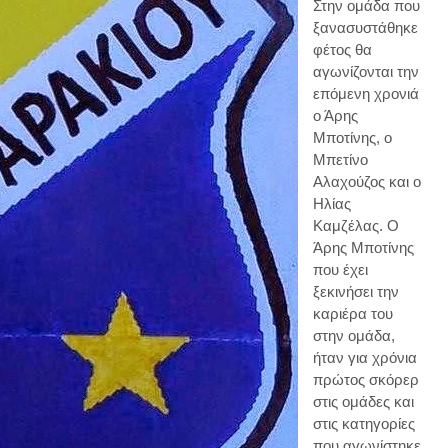
Στην ομάδα που
ξανασυστάθηκε
φέτος θα
αγωνίζονται την
επόμενη χρονιά
ο Άρης
Μποτίνης, ο
Μπετίνο
Αλαχούζος και ο
Ηλίας
Καμζέλας. Ο
Άρης Μποτίνης
που έχει
ξεκινήσει την
καριέρα του
στην ομάδα,
ήταν για χρόνια
πρώτος σκόρερ
στις ομάδες και
στις κατηγορίες
που αγωνίστηκε