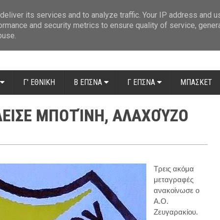
ue: Οι διαιτητές της 14ης αγωνιστικής
»
Β' Αιτ/νίας - 7η αγωνιστική: Απ
eliver its services and to analyze traffic. Your IP address and 
ormance and security metrics to ensure quality of service, gene
buse.
Γ' ΕΘΝΙΚΗ
Β ΕΠΣΝΑ
Γ ΕΠΣΝΑ
ΜΠΑΣΚΕΤ
ΚΛΕΙΣΕ ΜΠΟΤΊΝΗ, ΑΛΑΧΟΎΖΟ
Τρεις ακόμα
μεταγραφές
ανακοίνωσε ο
Α.Ο.
Ζευγαρακίου.