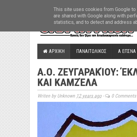
ΤΕΛΕΥΤΑΙΑ ΝΕΑ
»
Παναιτωλικός: Τα εισιτήρια με ΠΑΟΚ
»
Super Leag
This site uses cookies from Google to d
are shared with Google along with perf
statistics, and to detect and address a
ΑΡΧΙΚΗ
ΠΑΝΑΙΤΩΛΙΚΟΣ
Α ΕΠΣΝΑ
Α.Ο. ΖΕΥΓΑΡΑΚΊΟΥ: Έ
ΚΑΙ ΚΑΜΖΈΛΑ
Writen by Unknown
12 years ago
-
0 Comments