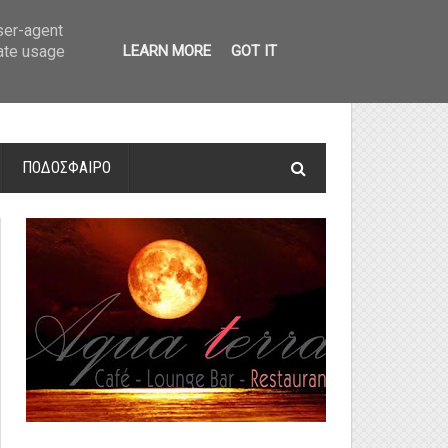
οτελέσματα και βαθμολογία
»
Α' Αιτ/νίας - 7η αγωνιστική: Αποτελέσματα 
user-agent
rate usage
LEARN MORE
GOT IT
ΠΟΔΟΣΦΑΙΡΟ