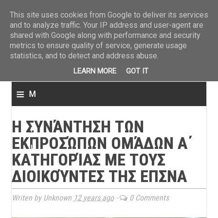
ΤΕΛΕΥΤΑΙΑ ΝΕΑ
»
Παναιτωλικός: Τα εισιτήρια με ΠΑΟΚ
»
Super League: Οι διαιτ
This site uses cookies from Google to deliver its services
and to analyze traffic. Your IP address and user-agent are
shared with Google along with performance and security
metrics to ensure quality of service, generate usage
statistics, and to detect and address abuse.
LEARN MORE
GOT IT
≡
M
e
Η ΣΥΝΆΝΤΗΣΗ ΤΩΝ
n
ΕΚΠΡΟΣΏΠΩΝ ΟΜΆΔΩΝ Α΄
u
ΚΑΤΗΓΟΡΊΑΣ ΜΕ ΤΟΥΣ
ΔΙΟΙΚΟΎΝΤΕΣ ΤΗΣ ΕΠΣΝΑ
Writen by Unknown
12 years ago
-
0 Comments