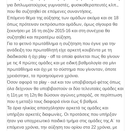
για διπλωματούχους γυμναστές, φυσικοθεραπευτές κλπ.,
που θα συζητηθεί σε επόμενες συναντήσεις.
Επόμενο θέμα της αύξησης των ομάδων ακόμα και σε 18
όπως πρότειναν εκπρόσωποι ομάδων, όμως σίγουρα θα
ξεκινήσει με 16 τη σεζόν 2015-16 και στη συνέχεια θα
συζητηθεί και περαιτέρω αύξηση.
Για το φετινό πρωτάθλημα η συζήτηση που έγινε για την
ανάδειξη του πρωταθλητή είχε αρκετή κουβέντα με τη
διαδικασία ή όχι play - off τα οποία φαίνεται πως θα γίνουν
με τις 4 πρώτες ομάδες και με ειδική βαθμολογία σα μίνι
πρωτάθλημα και όχι με το σύστημα που γίνονταν, όποτε
χρειάστηκε, τα προηγούμενα χρόνια.
Όσον αφορά τα play - out και τον υποβιβασμό φέτος όπως
όλα δείχνουν θα υποβιβαστούν οι δύο τελευταίες ομάδες και
η 11η με τη 12η θα δώσουν αγώνες μπαράζ, σε περίπτωση
που η μεταξύ τους διαφορά είναι έως 6 βαθμοί.
Τα όρια ηλικίας απασχόλησαν αρκετά τις ομάδες και
υπήρξαν αρκετές διαφωνίες. Οι προτάσεις που υπήρξαν
ήταν για υποχρεωτικό παιδικό τμήμα στις ομάδες της Α΄ τα
επόμενα χρόνια, την αύξηση του ορίου στα 22 χρόνια, με