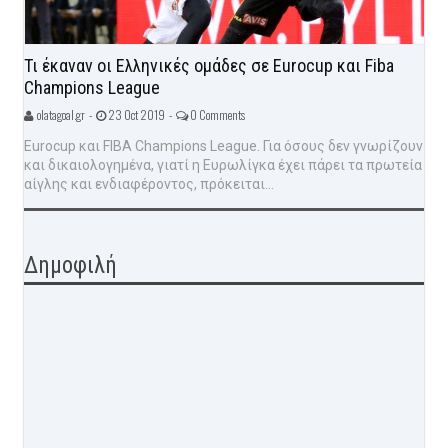
Τι έκαναν οι Ελληνικές ομάδες σε Eurocup και Fiba
Champions League
olatagoal.gr -
23 Oct 2019 -
0 Comments
Eurocup και FIBA Champions League. Για όσους δεν γνωρίζουν
και δικαιολογημένα, γιατί η Ευρωλίγκα έχει πάρει τα πρωτεία
αίγλης και ενδιαφέροντος, πρόκειται...
Δημοφιλή