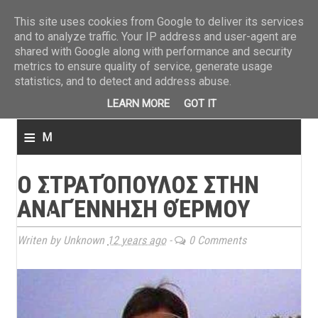
ΤΕΛΕΥΤΑΙΑ ΝΕΑ
This site uses cookies from Google to deliver its services
and to analyze traffic. Your IP address and user-agent are
shared with Google along with performance and security
metrics to ensure quality of service, generate usage
statistics, and to detect and address abuse.
LEARN MORE
GOT IT
≡
M
e
Ο ΣΤΡΑΤΌΠΟΥΛΟΣ ΣΤΗΝ
n
ΑΝΑΓΈΝΝΗΣΗ ΘΈΡΜΟΥ
u
Writen by Unknown
12 years ago
-
0 Comments