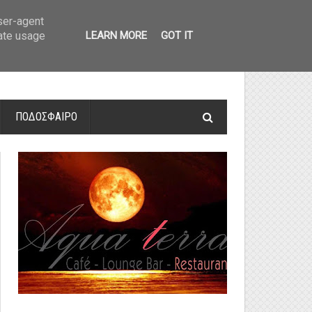
οτελέσματα και βαθμολογία
»
Α' Αιτ/νίας - 7η αγωνιστική: Αποτελέσματα 
user-agent
rate usage
LEARN MORE
GOT IT
ΠΟΔΟΣΦΑΙΡΟ