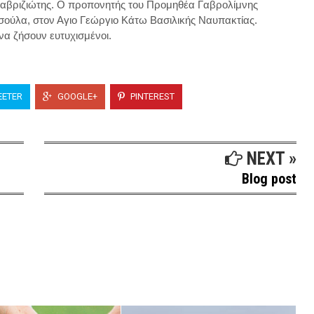
λαβριζιώτης. Ο προπονητής του Προμηθέα Γαβρολίμνης
ισούλα, στον Αγιο Γεώργιο Κάτω Βασιλικής Ναυπακτίας.
 να ζήσουν ευτυχισμένοι.
ETER
GOOGLE+
PINTEREST
NEXT »
Blog post