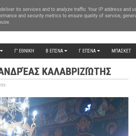
ue: Οι διαιτητές της 14ης αγωνιστικής
»
Β' Αιτ/νίας - 7η αγωνιστική: Απ
eliver its services and to analyze traffic. Your IP address and 
ormance and security metrics to ensure quality of service, gene
buse.
Γ' ΕΘΝΙΚΗ
Β ΕΠΣΝΑ
Γ ΕΠΣΝΑ
ΜΠΑΣΚΕΤ
ΑΝΔΡΈΑΣ ΚΑΛΑΒΡΙΖΙΏΤΗΣ
ts