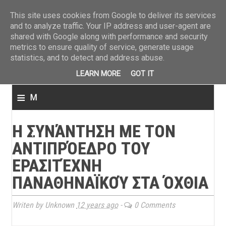
ΤΕΛΕΥΤΑΙΑ ΝΕΑ
»
Παναιτωλικός: Τα εισιτήρια με ΠΑΟΚ
»
Super League: Οι διαιτ
This site uses cookies from Google to deliver its services
and to analyze traffic. Your IP address and user-agent are
shared with Google along with performance and security
metrics to ensure quality of service, generate usage
statistics, and to detect and address abuse.
LEARN MORE
GOT IT
≡
M
e
Η ΣΥΝΆΝΤΗΣΗ ΜΕ ΤΟΝ
n
ΑΝΤΙΠΡΌΕΔΡΟ ΤΟΥ
u
ΕΡΑΣΙΤΈΧΝΗ
ΠΑΝΑΘΗΝΑΪΚΟΎ ΣΤΑ ΌΧΘΙΑ
Writen by Unknown
12 years ago
-
0 Comments