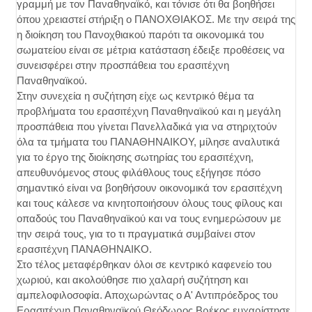
γραμμή με τον Παναθηναϊκό, και τόνισε ότι θα βοηθήσει
όπου χρειαστεί στήριξη ο ΠΑΝΟΧΘΙΑΚΟΣ. Με την σειρά της
η διοίκηση του Πανοχθιακού παρότι τα οικονομικά του
σωματείου είναι σε μέτρια κατάσταση έδειξε προθέσεις να
συνεισφέρει στην προσπάθεια του ερασιτέχνη
Παναθηναϊκού.
Στην συνεχεία η συζήτηση είχε ως κεντρικό θέμα τα
προβλήματα του ερασιτέχνη Παναθηναϊκού και η μεγάλη
προσπάθεια που γίνεται Πανελλαδικά για να στηριχτούν
όλα τα τμήματα του ΠΑΝΑΘΗΝΑΙΚΟΥ, μίλησε αναλυτικά
για το έργο της διοίκησης σωτηρίας του ερασιτέχνη,
απευθυνόμενος στους φιλάθλους τους εξήγησε πόσο
σημαντικό είναι να βοηθήσουν οικονομικά τον ερασιτέχνη
και τους κάλεσε να κινητοποιήσουν όλους τους φίλους και
οπαδούς του Παναθηναϊκού και να τους ενημερώσουν με
την σειρά τους, για το τι πραγματικά συμβαίνει στον
ερασιτέχνη ΠΑΝΑΘΗΝΑΙΚΟ.
Στο τέλος μεταφέρθηκαν όλοι σε κεντρικό καφενείο του
χωριού, και ακολούθησε πιο χαλαρή συζήτηση και
αμπελοφιλοσοφία. Αποχωρώντας ο Α' Αντιπρόεδρος του
Ερασιτέχνη Παναθηναϊκού Θεόδωρος Βρέκος ευχαρίστησε