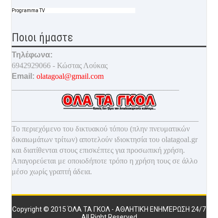
Programma TV
Ποιοι ήμαστε
Τηλέφωνα:
6942929066 - Κώστας Λούκας
Email:
olatagoal@gmail.com
___________________________________________
________________________________________________
Το περιεχόμενο του δικτυακού τόπου (πλην πνευματικών
δικαιωμάτων τρίτων) αποτελούν ιδιοκτησία του olatagoal.gr
και διατίθενται στους επισκέπτες για προσωπική χρήση.
Απαγορεύεται με οποιοδ
ήποτε τρόπο η χρήση τους σε άλλο
μέσο χωρίς γραπτή άδεια.
Copyright © 2015
ΌΛΑ ΤΑ ΓΚΟΛ - ΑΘΛΗΤΙΚΉ ΕΝΗΜΈΡΩΣΗ 24/7
All Right Reserved