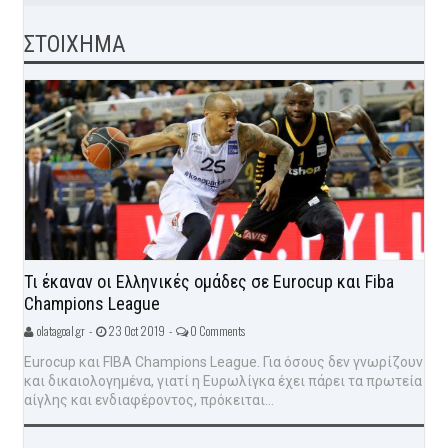
ΣΤΟΙΧΗΜΑ
Τι έκαναν οι Ελληνικές ομάδες σε Eurocup και Fiba
Champions League
olatagoal.gr -
23 Oct 2019 -
0 Comments
Eurocup και FIBA Champions League. Για όσους δεν γνωρίζουν
και δικαιολογημένα, γιατί η Ευρωλίγκα έχει πάρει τα πρωτεία
αίγλης και ενδιαφέροντος, πρόκειται...