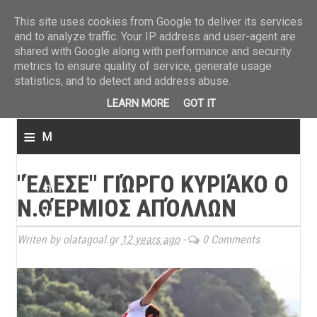
ΤΕΛΕΥΤΑΙΑ ΝΕΑ
»
Παναιτωλικός: Τα εισιτήρια με ΠΑΟΚ
»
Super League: Οι διαιτ
This site uses cookies from Google to deliver its services
and to analyze traffic. Your IP address and user-agent are
shared with Google along with performance and security
metrics to ensure quality of service, generate usage
statistics, and to detect and address abuse.
LEARN MORE
GOT IT
≡
M
e
"ΈΔΕΣΕ" ΓΙΏΡΓΟ ΚΥΡΙΆΚΟ Ο
n
Ν.ΘΈΡΜΙΟΣ ΑΠΌΛΛΩΝ
u
Writen by olatagoal.gr
12 years ago
-
0 Comments