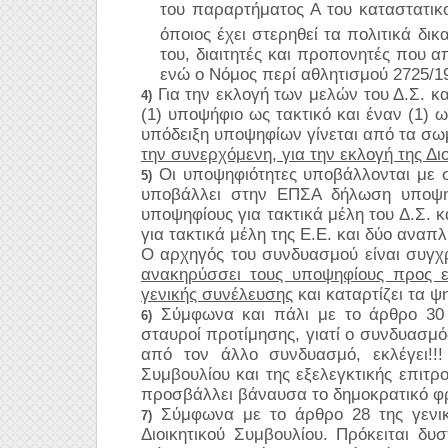
του παραρτήματος Α του καταστατικο
όποιος έχει στερηθεί τα πολιτικά δι
του, διαιτητές και προπονητές που α
ενώ ο Νόμος περί αθλητισμού 2725/19
Για την εκλογή των μελών του Δ.Σ. κα
4)
(1) υποψήφιο ως τακτικό και έναν (1)
υπόδειξη υποψηφίων γίνεται από τα σω
την συνερχόμενη, για την εκλογή της Δι
Οι υποψηφιότητες υποβάλλονται με 
5)
υποβάλλει στην ΕΠΣΑ δήλωση υποψηφ
υποψηφίους για τακτικά μέλη του Δ.Σ. 
για τακτικά μέλη της Ε.Ε. και δύο αναπ
Ο αρχηγός του συνδυασμού είναι συγ
ανακηρύσσει τους υποψηφίους προς ε
γενικής συνέλευσης
και καταρτίζει τα ψ
Σύμφωνα και πάλι με το άρθρο 30 π
6)
σταυροί προτίμησης, γιατί ο συνδυασμ
από τον άλλο συνδυασμό, εκλέγει!!
Συμβουλίου και της εξελεγκτικής επιτρ
προσβάλλει βάναυσα το δημοκρατικό φρ
Σύμφωνα με το άρθρο 28 της γενικ
7)
Διοικητικού Συμβουλίου. Πρόκειται δυ