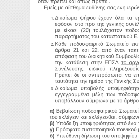
όταν πρέπει και όπως πρέπει.
Εμείς με αίσθημα ευθύνης σας ενημερών
Δικαίωμα ψήφου έχουν όλα τα ερ
εφόσον στο προ της γενικής συνέ
με είκοσι (20) τουλάχιστον ποδ
παραρτήματος του καταστατικού Ε.
Κάθε ποδοσφαιρικό Σωματείο εκ
άρθρα 21 και 22, από έναν τακ
απόφαση του Διοικητικού Συμβουλί
την κατάθεση στην ΕΠΣΑ
το αργ
Συνέλευσης
, ειδικού πληρεξουσ
Πρέπει δε οι αντιπρόσωποι να επ
ταυτότητα την ημέρα της Γενικής Σ
Δικαίωμα υποβολής υποψηφιότητ
εγγεγραμμένα μέλη των ποδοσφαι
υποβάλλουν σύμφωνα με το άρθρο 
α)
Βεβαίωση ποδοσφαιρικού Σωματείου 
του εκλέγειν και εκλέγεσθαι, σύμφων
β)
Υπόδειξη υποψηφιότητας από ένα 
γ)
Πρόσφατο πιστοποιητικό ποινικού 
δ)
Υπεύθυνη δήλωση του υποψηφίου ότ