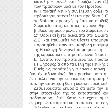
διάταξη. Η συνέλευση διορίζει έναν (
των πρακτικών μαζί με τον Πρόεδρο.
Η τακτική γενική συνέλευση ορίζει 
8)
πρόσκληση αποστέλλεται προ δέκα (10)
Ιδιαίτερη προσοχή πρέπει να επιδεί
9)
Σωματείου σας, ως προς το χρόνο θητεί
βιβλίου μητρώου μελών του Σωματείου 
Όσοι κατέχετε αξιώματα στα Σωματεί
10)
Δ.Σ. και επιθυμείτε να θέσετε υποψηφι
παραιτηθείτε πριν την υποβολή υποψηφ
Η εκλογή διενεργείται με μυστική 
11)
της εφορευτικής επιτροπής είναι δικαστ
ΕΠΣΑ από τον προϊστάμενο του Πρωτοδι
με ψηφοφορία από τα μέλη της Γενικής 
Εμείς ως παράταξη για λόγους ισονομία
(και όχι αδυναμίας), θα προτείνουμε στ
ένα μέλος για την εφορευτική επιτροπή.
τότε την απάντηση θα τη δώσετε εσείς εκλ
Δεσμευόμαστε δημόσια ότι μετά την 
στην ιστοσελίδα της το καταστατικό κα
ποδόσφαιρο, έτσι ώστε να έχετε άμε
ενημερώνεται άμεσα και ο τοπικός τύπος 
Τελειώνοντας καλούμε και πάλι όλα
αν