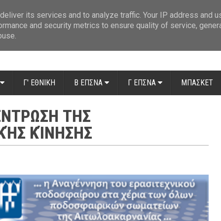
ue: Οι διαιτητές της 14ης αγωνιστικής
»
Β' Αιτ/νίας - 7η αγωνιστική: Απ
eliver its services and to analyze traffic. Your IP address and 
ormance and security metrics to ensure quality of service, gene
buse.
Γ' ΕΘΝΙΚΗ
Β ΕΠΣΝΑ
Γ ΕΠΣΝΑ
ΜΠΑΣΚΕΤ
ΈΝΤΡΩΣΗ ΤΗΣ
ΚΉΣ ΚΊΝΗΣΗΣ