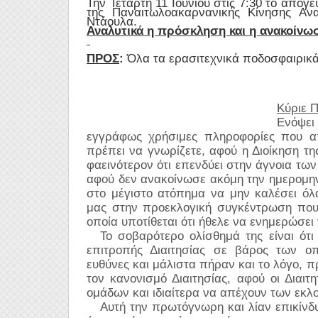
Την Τετάρτη 11 Ιουνίου στις 7:30 το από
της Παναιτωλοακαρνανικής Κίνησης Αν
Ντάουλα.
Αναλυτικά η πρόσκληση και η ανακοίνω
ΠΡΟΣ
:
Όλα τα ερασιτεχνικά ποδοσφαιρικ
Κύριε 
Ενόψει
εγγράφως χρήσιμες πληροφορίες που απ
πρέπει να γνωρίζετε, αφού η Διοίκηση τη
φαεινότερον ότι επενδύει στην άγνοια των
αφού δεν ανακοίνωσε ακόμη την ημερομην
στο μέγιστο ατόπημα να μην καλέσει όλ
μας στην προεκλογική συγκέντρωση που
οποία υποτίθεται ότι ήθελε να ενημερώσει γ
Το σοβαρότερο ολίσθημά της είναι ότ
επιτροπής Διαιτησίας σε βάρος των οπ
ευθύνες και μάλιστα πήραν και το λόγο, 
τον κανονισμό Διαιτησίας, αφού οι Διαιτ
ομάδων και ιδιαίτερα να απέχουν των εκλο
Αυτή την πρωτόγνωρη και λίαν επικίνδυ