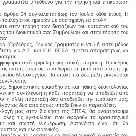
1) γραμματέα υπεύθυνο για την τήρηση και επικύρωση
το άρθρο 24 συγκαλείται
έως
τον Ιούλιο κάθε έτους. Η
 τουλάχιστον ημερών με συστημένη επιστολή.
ξετε στην τήρηση των διατάξεων του καταστατικού του
ας του Διοικητικού σας Συμβουλίου και στην τήρηση του
σας.
α (Πρόεδρος, Γενικός Γραμματές κ.λπ.) ή είστε μέλος
ότητα για Δ.Σ. και Ε.Ε. ΕΠΣΑ, πρέπει απαραιτήτως να
ιότητας.
ψηφοφορία από τριμελή εφορευτική επιτροπή. Πρόεδρος
ικός αντιπρόσωπος, που διορίζεται μετά από αίτηση της
κείου Μεσολογγίου. Τα υπόλοιπα δύο μέλη εκλέγονται
Συνέλευσης.
ς, δημοκρατικής ευαισθησίας και ηθικής δεοντολογίας
η γενική συνέλευση η κάθε παράταξη να υποδείξει από
 Αν η άλλη παράταξη δεν αποδεχθεί την πρότασή μας,
έγοντας δύο από όσους υποδείξουν οι παρατάξεις.
εκλογή μας στην διοίκηση της ΕΠΣΑ, θα αναρτήσουμε
ι όλες τις εγκυκλίους που αφορούν το ερασιτεχνικό
ση και σωστή ενημέρωση. Αυτονόητο είναι ότι θα
γραπτός και ηλεκτρονικός.
εξαιρέτως
τα ερασιτεχνικά ποδοσφαιρικά Σωματεία του