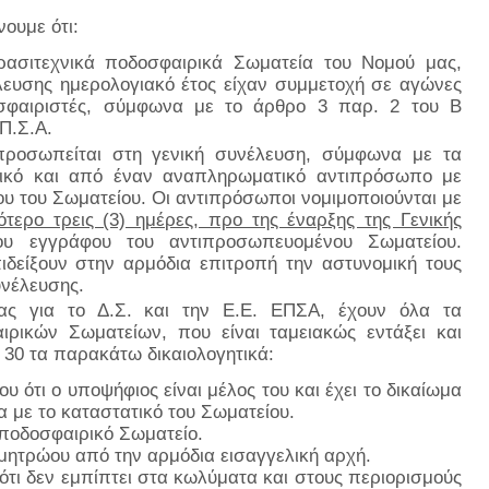
ουμε ότι:
ασιτεχνικά ποδοσφαιρικά Σωματεία του Νομού μας,
λευσης ημερολογιακό έτος είχαν συμμετοχή σε αγώνες
οσφαιριστές, σύμφωνα με το άρθρο 3 παρ. 2 του Β
Π.Σ.Α.
προσωπείται στη γενική συνέλευση, σύμφωνα με τα
τικό και από έναν αναπληρωματικό αντιπρόσωπο με
ου του Σωματείου. Οι αντιπρόσωποι νομιμοποιούνται με
ότερο τρεις (3) ημέρες, προ της έναρξης της Γενικής
ίου εγγράφου του αντιπροσωπευομένου Σωματείου.
ιδείξουν στην αρμόδια επιτροπή την αστυνομική τους
υνέλευσης.
ας για το Δ.Σ. και την Ε.Ε. ΕΠΣΑ, έχουν όλα τα
ρικών Σωματείων, που είναι ταμειακώς εντάξει και
30 τα παρακάτω δικαιολογητικά:
ότι ο υποψήφιος είναι μέλος του και έχει το δικαίωμα
α με το καταστατικό του Σωματείου.
ποδοσφαιρικό Σωματείο.
μητρώου από την αρμόδια εισαγγελική αρχή.
ι δεν εμπίπτει στα κωλύματα και στους περιορισμούς