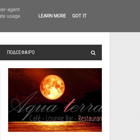
οτελέσματα και βαθμολογία
»
Α' Αιτ/νίας - 7η αγωνιστική: Αποτελέσματα 
user-agent
rate usage
LEARN MORE
GOT IT
ΠΟΔΟΣΦΑΙΡΟ