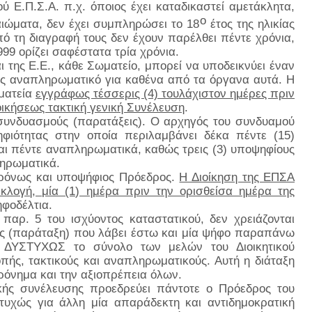
ύ Ε.Π.Σ.Α. π.χ. όποιος έχει καταδικαστεί αμετάκλητα,
ο
καιώματα, δεν έχει συμπληρώσει το 18
έτος της ηλικίας
πό τη διαγραφή τους δεν έχουν παρέλθει πέντε χρόνια,
99 ορίζει σαφέστατα τρία χρόνια.
ι της Ε.Ε., κάθε Σωματείο, μπορεί να υποδεικνύει έναν
 ως αναπληρωματικό για καθένα από τα όργανα αυτά. Η
ματεία
εγγράφως τέσσερις (4) τουλάχιστον ημέρες πριν
οικήσεως τακτική γενική Συνέλευση
.
συνδυασμούς (παρατάξεις). Ο αρχηγός του συνδυαμού
ιότητας στην οποία περιλαμβάνει δέκα πέντε (15)
και πέντε αναπληρωματικά, καθώς τρεις (3) υποψηφίους
ληρωματικά.
χρόνως και υποψήφιος Πρόεδρος.
Η Διοίκηση της ΕΠΣΑ
κλογή, μία (1) ημέρα πριν την ορισθείσα ημέρα της
ηφοδέλτια.
αρ. 5 του ισχύοντος καταστατικού, δεν χρειάζονται
ός (παράταξη) που λάβει έστω και μία ψήφο παραπάνω
! ΔΥΣΤΥΧΩΣ το σύνολο των μελών του Διοικητικού
οπής, τακτικούς και αναπληρωματικούς. Αυτή η διάταξη
όνημα και την αξιοπρέπεια όλων.
ής συνέλευσης προεδρεύει πάντοτε ο Πρόεδρος του
στυχώς για άλλη μία απαράδεκτη και αντιδημοκρατική