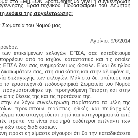
γευμα στο EMILEON SportCenter θα γίνει η συγκέντρωση
αγέννησης Ερασιτεχνικού Ποδοσφαίρου του Δημήτρη
ση ενόψει της συγκέντρωσης:
ά Σωματεία του Νομού μας
Αγρίνιο,
9
/6/2014
Πρόεδρε
,
 των επικείμενων εκλογών ΕΠΣΑ, σας καταθέτουμε
ορρέουν από το ισχύον καταστατικό και τις οποίες
ς ΕΠΣΑ δεν σας ενημερώνει ως ώφειλε. Είναι δε ηλίου
 δικαιωμάτων σας, στη συσκότιση και στην αδιαφάνεια,
ία διεξαγωγής των εκλογών. Μάλιστα δε, υπέπεσε και
α τα ερασιτεχνικά ποδοσφαιρικά Σωματεία του Νομού
 πραγματοποίησε την προηγούμενη Τετάρτη και στην
ια τις θέσεις της και τις προτάσεις της.
ι στην εν λόγω συγκέντρωση παρίσταντο τα μέλη της
οίων προκύπτουν τεράστιες ηθικές και πειθαρχικές
πράγμα που απαγορεύεται ρητά και κατηγορηματικά από
ητές πρέπει να είναι αυστηρά ουδέτεροι απέναντι των
γικών τους διαδικασιών.
νη πρακτική είμαστε σίγουροι ότι θα την καταδικάσετε