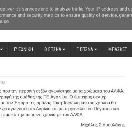
ue: Οι διαιτητές της 14ης αγωνιστικής
»
Β' Αιτ/νίας - 7η αγωνιστική: Απ
eliver its services and to analyze traffic. Your IP address and 
ormance and security metrics to ensure quality of service, gene
buse.
Γ' ΕΘΝΙΚΗ
Β ΕΠΣΝΑ
Γ ΕΠΣΝΑ
ΜΠΑΣΚΕΤ
ts
 που την περσινή σεζόν αγωνίστηκε με τα χρώματα του ΑΛΦΑ,
γραφή της ομάδας της Γ.Ε.Αγρινίου. Ο έμπειρος σέντερ
με τον Έφορο της ομάδας Τάκη Τσιρώνη και του χρόνου θα
χει αγωνιστεί στο Αγρίνιο και με τη φανέλα του Πήγασου και
αι φυσικά την περσινή χρονιά με τον ΑΛΦΑ.
Μιχάλης Σταμουλάκης