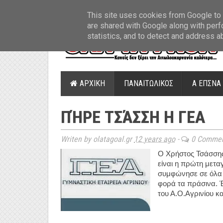
ΤΕΛΕΥΤΑΙΑ ΝΕΑ
»
Παναιτωλικός: Τα εισιτήρια με ΠΑΟΚ
»
Super Leag
This site uses cookies from Google to d
are shared with Google along with perf
statistics, and to detect and address a
ΑΡΧΙΚΗ
ΠΑΝΑΙΤΩΛΙΚΟΣ
Α ΕΠΣΝΑ
ΠΉΡΕ ΤΣΆΣΣΗ Η ΓΕΑ
Writen by olatagoal.gr
12 years ago
-
0 Commen
Ο Χρήστος Τσάσσης
είναι η πρώτη μετα
συμφώνησε σε όλα 
φορά τα πράσινα. Έ
του Α.Ο.Αγρινίου κ