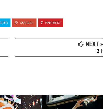
ETER
GOOGLE+
PINTEREST
NEXT »
2 1