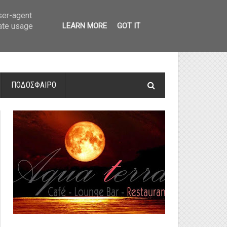
οτελέσματα και βαθμολογία
»
Α' Αιτ/νίας - 7η αγωνιστική: Αποτελέσματα 
user-agent
rate usage
LEARN MORE
GOT IT
ΠΟΔΟΣΦΑΙΡΟ