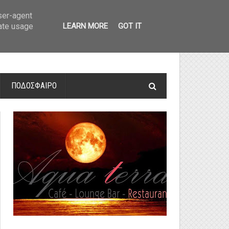
οτελέσματα και βαθμολογία
»
Α' Αιτ/νίας - 7η αγωνιστική: Αποτελέσματα 
user-agent
rate usage
LEARN MORE
GOT IT
ΠΟΔΟΣΦΑΙΡΟ