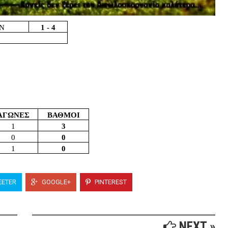
ΩΝ
1 - 4
ΑΓΩΝΕΣ
ΒΑΘΜΟΙ
1
3
0
0
1
0
ETER
GOOGLE+
PINTEREST
NEXT »