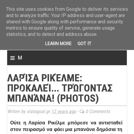
ΤΕΛΕΥΤΑΙΑ ΝΕΑ
»
Παναιτωλικός: Τα εισιτήρια με ΠΑΟΚ
»
Super League: Οι διαιτ
This site uses cookies from Google to deliver its services
and to analyze traffic. Your IP address and user-agent are
shared with Google along with performance and security
metrics to ensure quality of service, generate usage
statistics, and to detect and address abuse.
LEARN MORE
GOT IT
≡
M
e
ΛΑΡΊΣΑ ΡΙΚΈΛΜΕ:
n
ΠΡΟΚΑΛΕΊ... ΤΡΏΓΟΝΤΑΣ
u
ΜΠΑΝΆΝΑ! (PHOTOS)
Writen by olatagoal.gr
12 years ago
-
0 Comments
Ούτε η Λαρίσα Ρικέλμε μπόρεσε να αντισταθεί
στον πειρασμό να φάει μια μπανάνα δημόσια τη