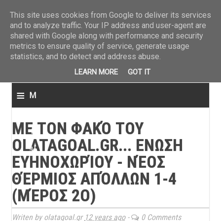
ΤΕΛΕΥΤΑΙΑ ΝΕΑ
»
Παναιτωλικός: Τα εισιτήρια με ΠΑΟΚ
»
Super League: Οι διαιτ
This site uses cookies from Google to deliver its services
and to analyze traffic. Your IP address and user-agent are
shared with Google along with performance and security
metrics to ensure quality of service, generate usage
statistics, and to detect and address abuse.
LEARN MORE
GOT IT
≡
M
e
ΜΕ ΤΟΝ ΦΑΚΌ ΤΟΥ
n
OLATAGOAL.GR... ΕΝΩΣΗ
u
ΕΥΗΝΟΧΩΡΊΟΥ - ΝΈΟΣ
ΘΈΡΜΙΟΣ ΑΠΌΛΛΩΝ 1-4
(ΜΈΡΟΣ 2Ο)
Writen by olatagoal.gr
12 years ago
-
0 Comments