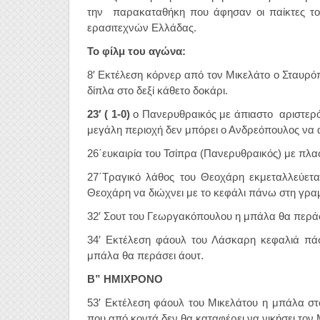
την παρακαταθήκη που άφησαν οι παίκτες το
ερασιτεχνών Ελλάδας.
Το φίλμ του αγώνα:
8′ Εκτέλεση κόρνερ από τον Μικελάτο ο Σταυρό
δίπλα στο δεξί κάθετο δοκάρι.
23′
( 1-0)
ο Πανερυθραικός με άπιαστο αριστερό
μεγάλη περιοχή δεν μπόρει ο Ανδρεόπουλος να α
26΄ευκαιρία του Τσίπρα (Πανερυθραικός) με πλα
27΄Τραγικό λάθος του Θεοχάρη εκμεταλλεύετα
Θεοχάρη να διώχνει με το κεφάλι πάνω στη γρα
32′ Σουτ του Γεωργακόπουλου η μπάλα θα περάσ
34′ Εκτέλεση φάουλ του Λάσκαρη κεφαλιά πά
μπάλα θα περάσει άουτ.
Β” ΗΜΙΧΡΟΝΟ
53′ Εκτέλεση φάουλ του Μικελάτου η μπάλα σ
που από κοντά δεν θα καταφέρει να νικήσει τον