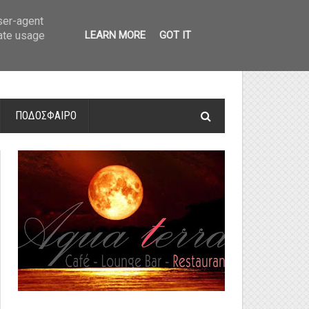
οτελέσματα και βαθμολογία
»
Α' Αιτ/νίας - 7η αγωνιστική: Αποτελέσματα 
user-agent
rate usage
LEARN MORE
GOT IT
ΠΟΔΟΣΦΑΙΡΟ