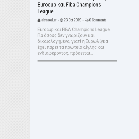
Eurocup και Fiba Champions
League
olatagoal.gr -
23 Oct 2019 -
0 Comments
Eurocup και FIBA Champions League.
Για όσους δεν γνωρίζουν και
δικαιολογημένα, γιατί η Ευρωλίγκα
έχει πάρει τα πρωτεία αίγλης και
ενδιαφέροντος, πρόκειται...