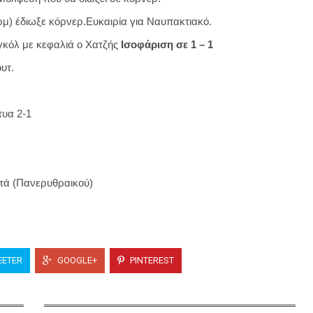
) έδιωξε κόρνερ.Ευκαιρία για Ναυπακτιακό.
κόλ με κεφαλιά ο Χατζής
Ισοφάριση σε 1 – 1
υτ.
τυα 2-1
χτά (Πανερυθραικού)
ETER
GOOGLE+
PINTEREST