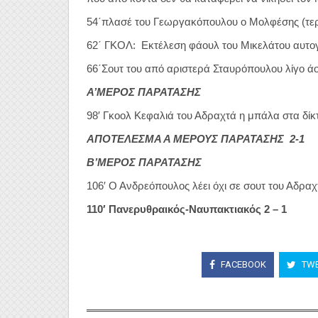
54΄πλασέ του Γεωργακόπουλου ο Μολφέσης (τερμ
62΄ ΓΚΟΛ: Εκτέλεση φάουλ του Μικελάτου αυτογ
66΄Σουτ του από αριστερά Σταυρόπουλου λίγο άο
Α’ΜΕΡΟΣ ΠΑΡΑΤΑΣΗΣ
98′ Γκοολ Κεφαλιά του Αδραχτά η μπάλα στα δίκ
ΑΠΟΤΕΛΕΣΜΑ Α ΜΕΡΟΥΣ ΠΑΡΑΤΑΣΗΣ 2-1
Β’ΜΕΡΟΣ ΠΑΡΑΤΑΣΗΣ
106′ Ο Ανδρεόπουλος λέει όχι σε σουτ του Αδρα
110′ Πανερυθραικός-Ναυπακτιακός 2 – 1
FACEBOOK
TWE