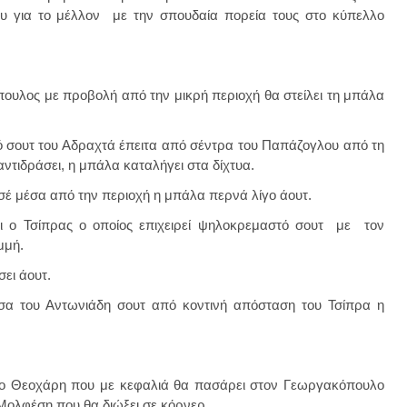
υ για το μέλλον με την σπουδαία πορεία τους στο κύπελλο
πουλος με προβολή από την μικρή περιοχή θα στείλει τη μπάλα
 σουτ του Αδραχτά έπειτα από σέντρα του Παπάζογλου από τη
ντιδράσει, η μπάλα καταλήγει στα δίχτυα.
σέ μέσα από την περιοχή η μπάλα περνά λίγο άουτ.
ι ο Τσίπρας ο οποίος επιχειρεί ψηλοκρεμαστό σουτ με τον
μμή.
ει άουτ.
σα του Αντωνιάδη σουτ από κοντινή απόσταση του Τσίπρα η
το Θεοχάρη που με κεφαλιά θα πασάρει στον Γεωργακόπουλο
 Μολφέση που θα διώξει σε κόρνερ.