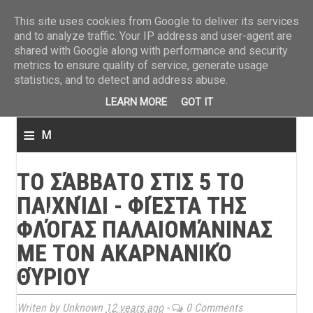
ΤΕΛΕΥΤΑΙΑ ΝΕΑ
»
Παναιτωλικός: Τα εισιτήρια με ΠΑΟΚ
»
Super League: Οι διαιτ
This site uses cookies from Google to deliver its services
and to analyze traffic. Your IP address and user-agent are
shared with Google along with performance and security
metrics to ensure quality of service, generate usage
statistics, and to detect and address abuse.
LEARN MORE
GOT IT
≡
M
e
ΤΟ ΣΆΒΒΑΤΟ ΣΤΙΣ 5 ΤΟ
n
ΠΑΙΧΝΊΔΙ - ΦΙΈΣΤΑ ΤΗΣ
u
ΦΛΌΓΑΣ ΠΑΛΑΙΟΜΆΝΙΝΑΣ
ΜΕ ΤΟΝ ΑΚΑΡΝΑΝΙΚΌ
ΘΎΡΙΟΥ
Writen by Unknown
12 years ago
-
0 Comments