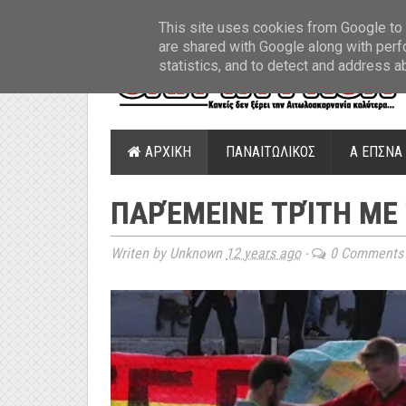
ΤΕΛΕΥΤΑΙΑ ΝΕΑ
»
Παναιτωλικός: Τα εισιτήρια με ΠΑΟΚ
»
Super Leag
This site uses cookies from Google to d
are shared with Google along with perf
statistics, and to detect and address a
ΑΡΧΙΚΗ
ΠΑΝΑΙΤΩΛΙΚΟΣ
Α ΕΠΣΝΑ
ΠΑΡΈΜΕΙΝΕ ΤΡΊΤΗ ΜΕ 
Writen by Unknown
12 years ago
-
0 Comments