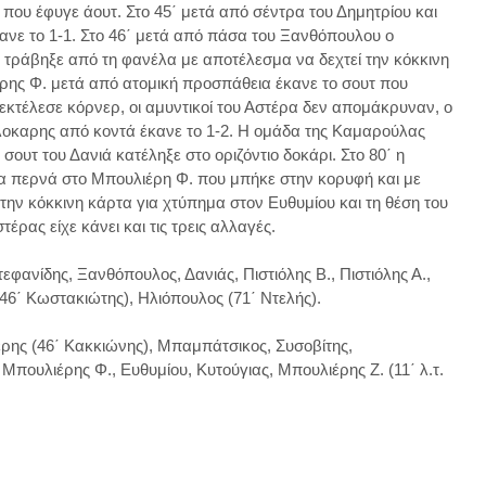
που έφυγε άουτ. Στο 45΄ μετά από σέντρα του Δημητρίου και
ανε το 1-1. Στο 46΄ μετά από πάσα του Ξανθόπουλου ο
ν τράβηξε από τη φανέλα με αποτέλεσμα να δεχτεί την κόκκινη
ιέρης Φ. μετά από ατομική προσπάθεια έκανε το σουτ που
εκτέλεσε κόρνερ, οι αμυντικοί του Αστέρα δεν απομάκρυναν, ο
οκαρης από κοντά έκανε το 1-2. Η ομάδα της Καμαρούλας
 σουτ του Δανιά κατέληξε στο οριζόντιο δοκάρι. Στο 80΄ η
να περνά στο Μπουλιέρη Φ. που μπήκε στην κορυφή και με
 την κόκκινη κάρτα για χτύπημα στον Ευθυμίου και τη θέση του
ρας είχε κάνει και τις τρεις αλλαγές.
εφανίδης, Ξανθόπουλος, Δανιάς, Πιστιόλης Β., Πιστιόλης Α.,
46΄ Κωστακιώτης), Ηλιόπουλος (71΄ Ντελής).
ης (46΄ Κακκιώνης), Μπαμπάτσικος, Συσοβίτης,
ουλιέρης Φ., Ευθυμίου, Κυτούγιας, Μπουλιέρης Ζ. (11΄ λ.τ.