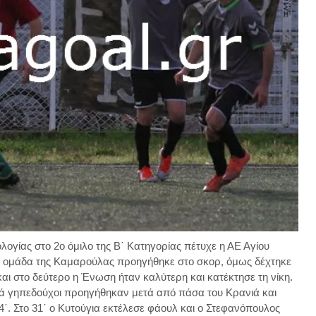
ολογίας στο 2ο όμιλο της Β΄ Κατηγορίας πέτυχε η ΑΕ Αγίου
Η ομάδα της Καμαρούλας προηγήθηκε στο σκορ, όμως δέχτηκε
αι στο δεύτερο η Ένωση ήταν καλύτερη και κατέκτησε τη νίκη.
κά γηπεδούχοι προηγήθηκαν μετά από πάσα του Κρανιά και
4΄. Στο 31΄ ο Κυτούγια εκτέλεσε φάουλ και ο Στεφανόπουλος