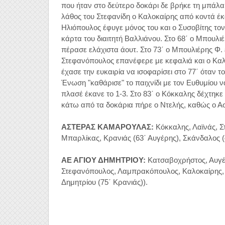
που ήταν στο δεύτερο δοκάρι δε βρήκε τη μπάλα 
λάθος του Στεφανίδη ο Καλοκαίρης από κοντά έκ
Ηλιόπουλος έφυγε μόνος του και ο Συσοβίτης το
κάρτα του διαιτητή Βαλλιάνου. Στο 68΄ ο Μπουλ
πέρασε ελάχιστα άουτ. Στο 73΄ ο Μπουλιέρης Φ. 
Στεφανόπουλος επανέφερε με κεφαλιά και ο Καλ
έχασε την ευκαιρία να ισοφαρίσει στο 77΄ όταν το
Ένωση "καθάρισε" το παιχνίδι με τον Ευθυμίου 
πλασέ έκανε το 1-3. Στο 83΄ ο Κόκκαλης δέχτηκε
κάτω από τα δοκάρια πήρε ο Ντελής, καθώς ο Αστέ
ΑΣΤΕΡΑΣ ΚΑΜΑΡΟΥΛΑΣ:
Κόκκαλης, Λαϊνάς, Στ
Μπαρλίκας, Κρανιάς (63΄ Αυγέρης), Σκάνδαλος (
ΑΕ ΑΓΙΟΥ ΔΗΜΗΤΡΙΟΥ:
Κατσαβοχρήστος, Αυγέρ
Στεφανόπουλος, Λαμπρακόπουλος, Καλοκαίρης, Μπ
Δημητρίου (75΄ Κρανιάς)).