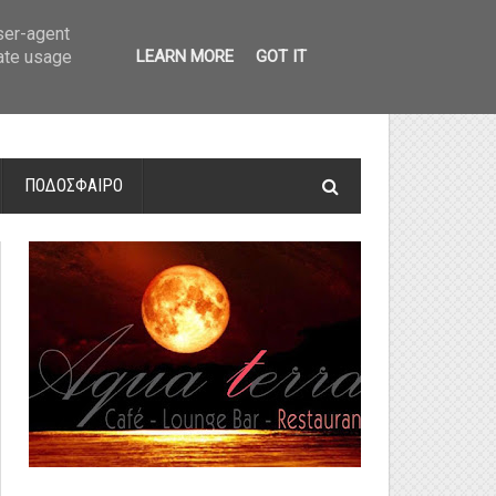
οτελέσματα και βαθμολογία
»
Α' Αιτ/νίας - 7η αγωνιστική: Αποτελέσματα 
user-agent
rate usage
LEARN MORE
GOT IT
ΠΟΔΟΣΦΑΙΡΟ