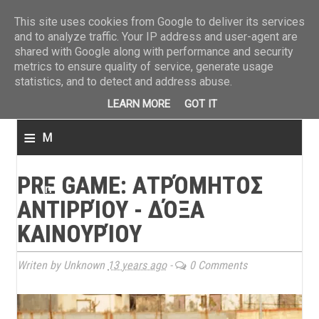
ΤΕΛΕΥΤΑΙΑ ΝΕΑ
»
Παναιτωλικός: Τα εισιτήρια με ΠΑΟΚ
»
Super League: Οι διαιτ
This site uses cookies from Google to deliver its services
and to analyze traffic. Your IP address and user-agent are
shared with Google along with performance and security
metrics to ensure quality of service, generate usage
statistics, and to detect and address abuse.
LEARN MORE
GOT IT
≡
M
e
PRE GAME: ΑΤΡΌΜΗΤΟΣ
n
ΑΝΤΙΡΡΊΟΥ - ΔΌΞΑ
u
ΚΑΙΝΟΥΡΊΟΥ
Writen by Unknown
13 years ago
-
0 Comments